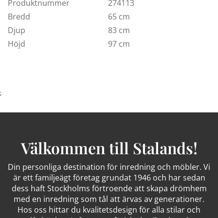
Produktnummer
274113
obehandlat läder som ändrar nyans med tiden.
Bredd
65 cm
Fri frakt inom Sverige
Djup
83 cm
Höjd
97 cm
;
Välkommen till Stalands!
Din personliga destination för inredning och möbler. Vi
är ett familjeägt företag grundat 1946 och har sedan
dess haft Stockholms förtroende att skapa drömhem
med en inredning som tål att ärvas av generationer.
Hos oss hittar du kvalitetsdesign för alla stilar och