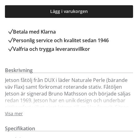
Lägg i varukorgen
Betala med Klarna
Personlig service och kvalitet sedan 1946
Valfria och trygga leveransvillkor
Beskrivning
Jetson fåtölj från DUX i läder Naturale Perle (bärande
väv Flax) samt förkromat roterande stativ. Fåtöljen
Jetson är signerad Bruno Mathsson och började säljas
redan 1969. Jetson har en unik design och underbar
sittkomfort vilket gjort Jetson till en klar favorit. Sitsen
är skålformad och har en hög ergonomiskt utformad
Visa mer
rygg med tillhörande nackkudde. Fåtöljen finns i flera
olika utföranden. För att se fler tyg- eller läderprover
Specifikation
besök någon av våra butiker. OBS! Perle är ett