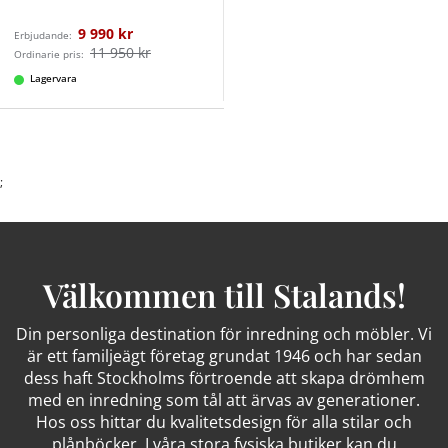
9 990 kr
Erbjudande:
11 950 kr
Ordinarie pris:
Lagervara
;
Välkommen till Stalands!
Din personliga destination för inredning och möbler. Vi
är ett familjeägt företag grundat 1946 och har sedan
dess haft Stockholms förtroende att skapa drömhem
med en inredning som tål att ärvas av generationer.
Hos oss hittar du kvalitetsdesign för alla stilar och
plånböcker. I våra stora fysiska butiker kan du