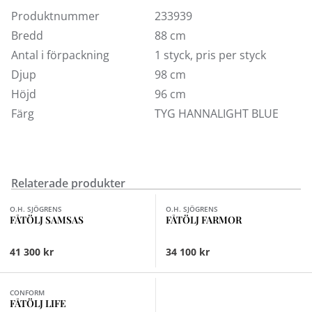
rak och en svängd. Visas här i utvalda tyger med ben i
Produktnummer
233939
svartbetsad, natur eller mörkbrunbetsad ek.
Nackkudde ingår.
Bredd
88 cm
Antal i förpackning
1 styck, pris per styck
Fler tyger och färger finns för beställning i vår butik på
Djup
98 cm
Södermalm. Jättepaddan finns att provsitta i vår butik
på Södermalm samt i Täby, Nacka, och Kungens Kurva.
Höjd
96 cm
Färg
TYG HANNALIGHT BLUE
Relaterade produkter
Finns i fler val (3)
O.H. SJÖGRENS
O.H. SJÖGRENS
FÅTÖLJ SAMSAS
FÅTÖLJ FARMOR
41 300 kr
34 100 kr
Finns i fler val (3)
CONFORM
FÅTÖLJ LIFE