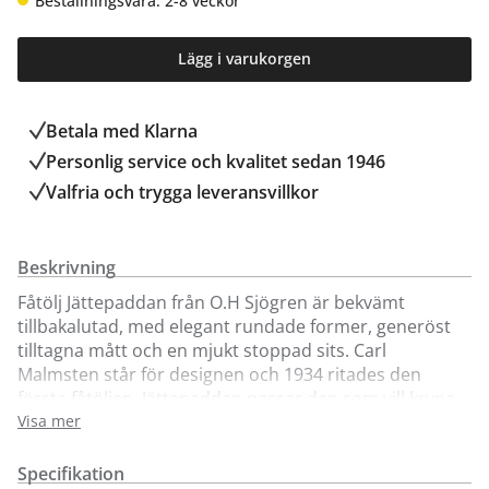
Beställningsvara: 2-8 veckor
Lägg i varukorgen
Betala med Klarna
Personlig service och kvalitet sedan 1946
Valfria och trygga leveransvillkor
Beskrivning
Fåtölj Jättepaddan från O.H Sjögren är bekvämt
tillbakalutad, med elegant rundade former, generöst
tilltagna mått och en mjukt stoppad sits. Carl
Malmsten står för designen och 1934 ritades den
första fåtöljen. Jättepaddan passar den som vill krypa
upp och mysa i sin fåtölj eller lättjefullt sträcka ut sig
Visa mer
för en stunds vila, och är stor nog att rymma flera.
Fåtöljen kan kompletteras med två olika fotpallar, en
Specifikation