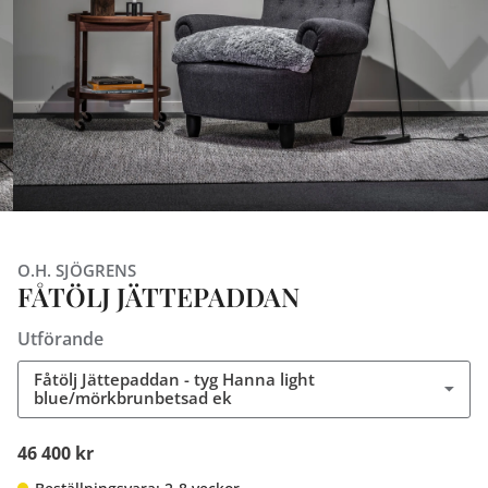
O.H. SJÖGRENS
FÅTÖLJ JÄTTEPADDAN
Utförande
Fåtölj Jättepaddan - tyg Hanna light
blue/mörkbrunbetsad ek
46 400 kr