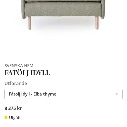
SVENSKA HEM
FÅTÖLJ IDYLL
Utförande
Fåtölj Idyll - Elba thyme
8 375 kr
Utgått