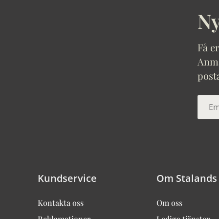
Ny
Få er
Anmäl
post
Kundservice
Om Stalands
Kontakta oss
Om oss
Reklamationer
Lediga tjänster