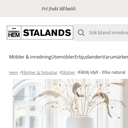
Fri frakt till butik
Möbler & inredning
Utemöbler
Erbjudanden
Varumärke
Hem
Fåtöljer & fotpallar
Fåtöljer
Fåtölj Idyll - Elba natural