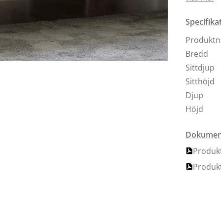
ryggplym
Specifika
Produkt
Bredd
Sittdjup
Sitthöjd
Djup
Höjd
Dokument
Produkt
Produkt