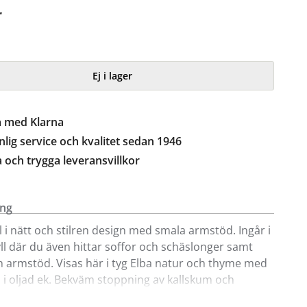
r
Ej i lager
a med Klarna
lig service och kvalitet sedan 1946
a och trygga leveransvillkor
ing
ll i nätt och stilren design med smala armstöd. Ingår i
yll där du även hittar soffor och schäslonger samt
an armstöd. Visas här i tyg Elba natur och thyme med
 i oljad ek. Bekväm stoppning av kallskum och
i sits samt fibersvept kallskum och silicon i