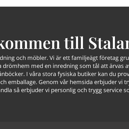
kommen till Stala
edning och möbler. Vi är ett familjeägt företag g
 drömhem med en inredning som tål att ärvas av
lånböcker. I våra stora fysiska butiker kan du prov
 emballage. Genom vår hemsida erbjuder vi trygg
ndla så erbjuder vi personlig och trygg service s