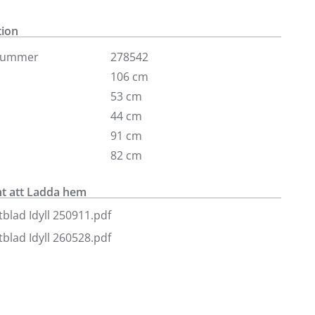
å.
tion
nummer
278542
106 cm
53 cm
44 cm
91 cm
82 cm
 att Ladda hem
blad Idyll 250911.pdf
blad Idyll 260528.pdf