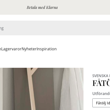
Betala med Klarna
n
Lagervaror
Nyheter
Inspiration
SVENSKA
FÅTÖ
Utförand
Fåtölj I