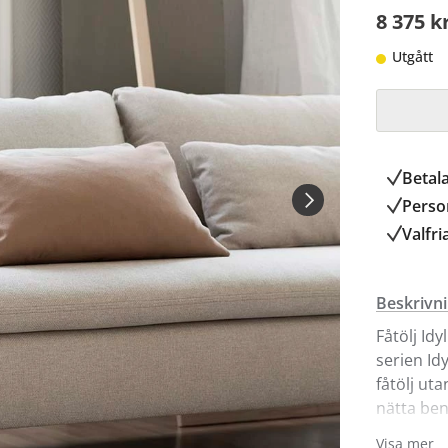
8 375 k
Utgått
Betal
Person
Valfri
Beskrivn
Fåtölj Idy
serien Id
fåtölj ut
nätta ben
fibervadd 
Visa mer