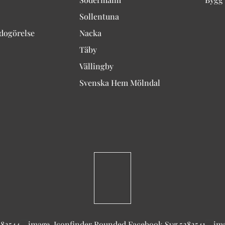
Sollentuna
edogörelse
Nacka
Täby
Vällingby
Svenska Hem Mölndal