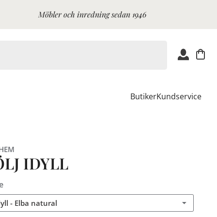
Möbler och inredning sedan 1946
Butiker
Kundservice
 HEM
LJ IDYLL
e
dyll - Elba natural