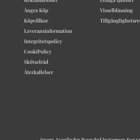
Ångra Köp
Visselblåsning
Köpvillkor
Tillgänglighetsr
Leveransinformation
Integritetspolicy
CookiPolicy
Skötselråd
Återkallelser