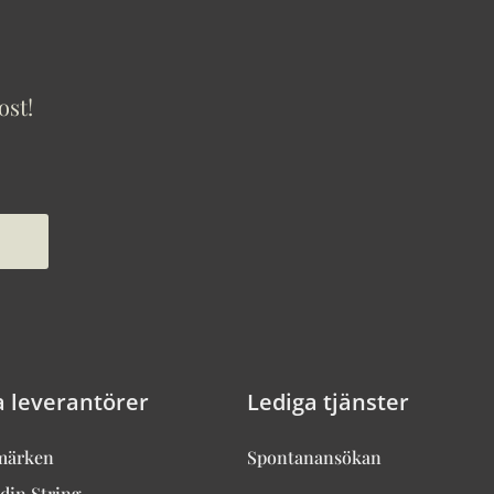
ost!
a leverantörer
Lediga tjänster
märken
Spontanansökan
din String