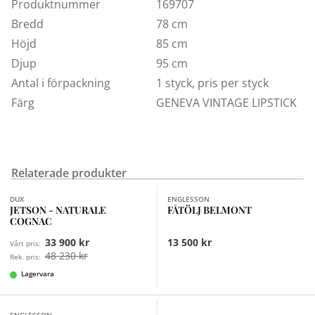
avtagbar klädsel mot tillägg. Vi visar den här med
Produktnummer
169707
svarta ben och kromhjul samt i tyget Geneva Vintage
Bredd
78 cm
som är ett stentvättat bomullstyg som ger tyget dess
Höjd
85 cm
speciella charm. Soffmodellen finns i flera andra
Djup
95 cm
storlekar och många andra tyger.
Antal i förpackning
1 styck, pris per styck
Färg
GENEVA VINTAGE LIPSTICK
Relaterade produkter
Finns i fler val (3)
DUX
ENGLESSON
JETSON - NATURALE
FÅTÖLJ BELMONT
COGNAC
33 900 kr
13 500 kr
Vårt pris:
48 230 kr
Rek. pris:
Lagervara