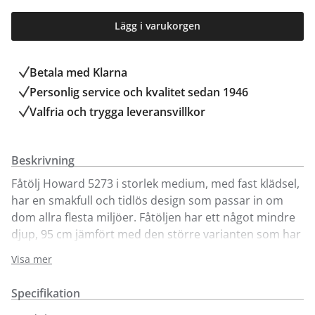
Lägg i varukorgen
Betala med Klarna
Personlig service och kvalitet sedan 1946
Valfria och trygga leveransvillkor
Beskrivning
Fåtölj Howard 5273 i storlek medium, med fast klädsel,
har en smakfull och tidlös design som passar in om
dom allra flesta miljöer. Fåtöljen har ett något mindre
djup, 95 cm jämfört med den större varianten som har
ett djup på 107 cm. Plymåerna innehåller bland annat
Visa mer
sjöfågelfjäder vilket innebär en mycket skön
sittkomfort, men också ett avslappnat intryck. Puffa
Specifikation
plymåerna med jämna mellanrum. Går att få med