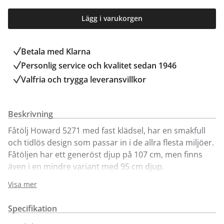
Lägg i varukorgen
Betala med Klarna
Personlig service och kvalitet sedan 1946
Valfria och trygga leveransvillkor
Beskrivning
Fåtölj Howard 5271 med fast klädsel, har en smakfull
och tidlös design som passar in i de allra flesta miljöer.
Fåtöljen har ett generöst djup på 107 cm, men finns
även i en mindre variant med 95 cm djup.
Plymåerna innehåller bland annat sjöfågelfjäder vilket
Visa mer
innebär en mycket skön sittkomfort, men också ett
avslappnat intryck. Puffa plymåerna för ett mer korrekt
Specifikation
intryck. Går att få med avtagbar klädsel mot tillägg.