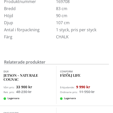
Vi visar den här med svarta ben och kromhjul samt i
Produktnummer
169708
tyget Geneva Vintage som är ett stentvättat
Bredd
83 cm
bomullstyg som ger tyget dess speciella charm.
Höjd
90 cm
Soffmodellen finns i flera andra storlekar och många
Djup
107 cm
andra tyger.
Antal i förpackning
1 styck, pris per styck
Färg
CHALK
Relaterade produkter
Finns i fler val (3)
DUX
CONFORM
JETSON - NATURALE
FÅTÖLJ LIFE
COGNAC
33 900 kr
9 990 kr
Vårt pris:
Erbjudande:
48 230 kr
11 950 kr
Rek. pris:
Ordinarie pris:
Lagervara
Lagervara
Finns i fler val (9)