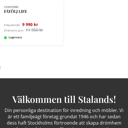
CONFORM
FÅTÖLJ LIFE
9 990 kr
Erbjudande:
11 950 kr
Ordinarie pris:
Lagervara
;
Välkommen till Stalands!
Din personliga destination för inredning och möbler. Vi
är ett familjeägt företag grundat 1946 och har sedan
dess haft Stockholms förtroende att skapa drömhem