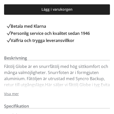
Lägg i varukorgen
Betala med Klarna
Personlig service och kvalitet sedan 1946
Valfria och trygga leveransvillkor
Beskrivning
Fåtölj Globe är en snurrfåtölj med hög sittkomfort och
många valmöjligheter. Snurrfoten är i formgjuten
aluminium. Fåtöljen är utrustad med Syncro Backup,
retur till utgångsläge.Här säljer vi fåtölj Globe i tyg Evita
och Can med snurrfot i aluminium. För att se fler tyg-
Visa mer
eller läderalternativ besök någon av våra butiker.
Specifikation