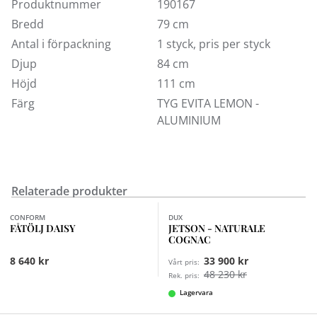
Produktnummer
190167
Bredd
79 cm
Antal i förpackning
1 styck, pris per styck
Djup
84 cm
Höjd
111 cm
Färg
TYG EVITA LEMON -
ALUMINIUM
Relaterade produkter
Finns i fler val (6)
CONFORM
DUX
FÅTÖLJ DAISY
JETSON - NATURALE
COGNAC
8 640 kr
33 900 kr
Vårt pris:
48 230 kr
Rek. pris:
Lagervara
Finns i fler val (3)