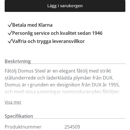
Lägg i varukorgen
Betala med Klarna
Personlig service och kvalitet sedan 1946
Valfria och trygga leveransvillkor
Beskrivning
Fåtölj Domus Steel är en elegant fåtölj med strikt
stålunderrede och läderklädda plymåer från DUX.
Domus är i grunden en designikon från DUX år 1955,
och med vissa justeringar nyintroducerades fåtöljen
under Stockholm Design Week år 2020.
Visa mer
Finns även med underrede i trä för enkelt köp online.
Specifikation
Produktnummer
254509