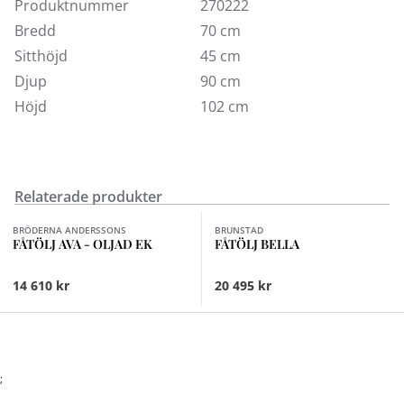
I våra butiker hittar du ett större utbud av tyger och
Produktnummer
270222
färger.
Bredd
70 cm
Sitthöjd
45 cm
Djup
90 cm
Höjd
102 cm
Relaterade produkter
Finns i fler val (7)
Finns i fler val (8)
BRÖDERNA ANDERSSONS
BRUNSTAD
FÅTÖLJ AVA - OLJAD EK
FÅTÖLJ BELLA
14 610 kr
20 495 kr
;