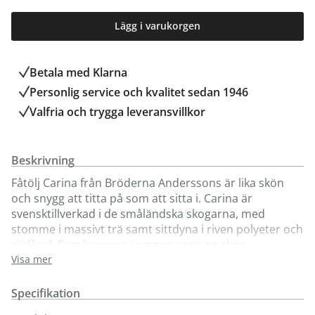
Lägg i varukorgen
Betala med Klarna
Personlig service och kvalitet sedan 1946
Valfria och trygga leveransvillkor
Beskrivning
Fåtölj Carina från Bröderna Anderssons är lika skön
och snygg att titta på som att sitta i. Carina är
svensktillverkad i de småländska skogarna, med
stomme i massivt trä samt sittdyna i riven polyeter och
sjöfågel. Fem knappar i ryggen samt en skön
nackkudde att luta huvudet emot. Visas här i utvalda
Visa mer
tyger och färger med ben i ekbetsad bok. Komplettera
med tillhörande fotpall för extra bekvämlighet.
Specifikation