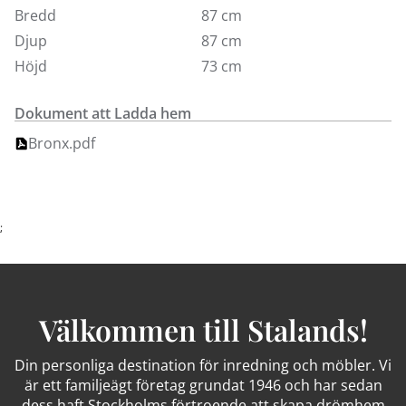
Bredd
87 cm
Djup
87 cm
Höjd
73 cm
Dokument att Ladda hem
Bronx.pdf
;
Välkommen till Stalands!
Din personliga destination för inredning och möbler. Vi
är ett familjeägt företag grundat 1946 och har sedan
dess haft Stockholms förtroende att skapa drömhem