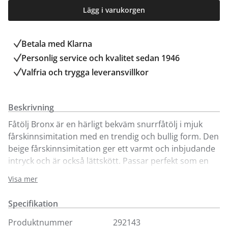
Lägg i varukorgen
Betala med Klarna
Personlig service och kvalitet sedan 1946
Valfria och trygga leveransvillkor
Beskrivning
Fåtölj Bronx är en härligt bekväm snurrfåtölj i mjuk
fårskinnsimitation med en trendig och bullig form. Den
beige fårskinnsimitation ger ett varmt och inbjudande
intryck och är också lättskött. Passar perfekt som en
iögonfallande solitär i vardagsrummet eller
Visa mer
sovrummet eller tillsammans i grupp.
Specifikation
Produktnummer
292143