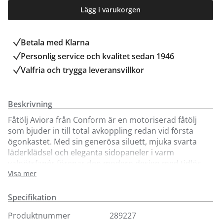
Lägg i varukorgen
Betala med Klarna
Personlig service och kvalitet sedan 1946
Valfria och trygga leveransvillkor
Beskrivning
Fåtölj Aviora från Conform är en motoriserad fåtölj
som bjuder in till total avkoppling redan vid första
ögonkastet. Med sin generösa siluett, mjuka svarta
läderklädsel och eleganta sidopaneler i varm
valnötsfanér förenar den modern design med tidlös
komfort på ett exklusivt sätt.
Visa mer
Den höga ryggstödet omsluter kroppen behagligt och
Specifikation
det integrerade nackstödet ger perfekt stöd för långa
stunder av läsning eller filmkvällar. De fylliga
Produktnummer
289227