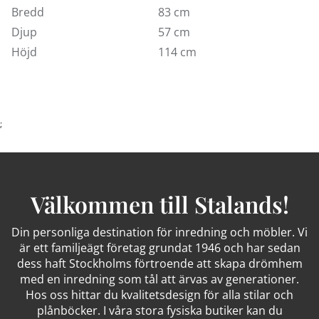
armstöden och den utfällbara fotdelen skapar en
Bredd
83 cm
nästan svävande känsla av lyx.
Djup
57 cm
Den stilrena kombinationen av svart läder och
Höjd
114 cm
trädetaljer i valnöt ger fåtöljen ett sofistikerat uttryck
som passar lika fint i det moderna vardagsrummet
som i ett exklusivt kontor eller bibliotek. Kan enkelt
fällas och justeras efter behov och önskemål.
;
Välkommen till Stalands!
Din personliga destination för inredning och möbler. Vi
är ett familjeägt företag grundat 1946 och har sedan
dess haft Stockholms förtroende att skapa drömhem
med en inredning som tål att ärvas av generationer.
Hos oss hittar du kvalitetsdesign för alla stilar och
plånböcker. I våra stora fysiska butiker kan du