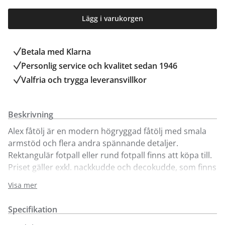
Lägg i varukorgen
Betala med Klarna
Personlig service och kvalitet sedan 1946
Valfria och trygga leveransvillkor
Beskrivning
Alex fåtölj är en modern högryggad fåtölj med smala
armstöd och flera andra spännande detaljer.
Rektangulär fotpall eller rund fotpall finns att köpa till.
Priset gäller exkl. nackkudde och decokudde, som finns
att köpa till.
Visa mer
Specifikation