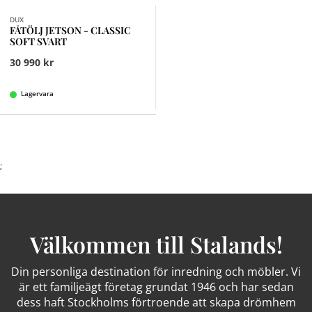
DUX
FÅTÖLJ JETSON - CLASSIC
SOFT SVART
30 990 kr
Lagervara
;
Välkommen till Stalands!
Din personliga destination för inredning och möbler. Vi
är ett familjeägt företag grundat 1946 och har sedan
dess haft Stockholms förtroende att skapa drömhem