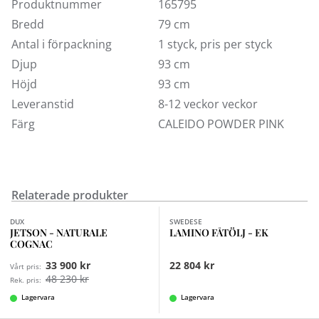
Produktnummer
165795
Bredd
79 cm
Antal i förpackning
1 styck, pris per styck
Djup
93 cm
Höjd
93 cm
Leveranstid
8-12 veckor veckor
Färg
CALEIDO POWDER PINK
Relaterade produkter
Finns i fler val (7)
DUX
SWEDESE
JETSON - NATURALE
LAMINO FÅTÖLJ - EK
COGNAC
33 900 kr
22 804 kr
Vårt pris:
48 230 kr
Rek. pris:
Lagervara
Lagervara