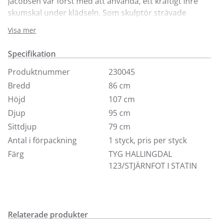
Jacobsen var först med att använda, ett kraftigt inre
skumskal under klädseln. Som skulptör strävade
Jacobsen efter att hitta skalets perfekta form i lera
Visa mer
hemma i sitt eget garage. Tack vare den unika formen
garanterar ägget lite privatliv inom det i övrigt
Specifikation
offentliga rummet och ägget - med eller utan fotpall -
är perfekt för både lounge, väntrum och i hemmet.
Produktnummer
230045
Denna säljs med snurr utan returdrag.
Bredd
86 cm
Höjd
107 cm
Djup
95 cm
Sittdjup
79 cm
Antal i förpackning
1 styck, pris per styck
Färg
TYG HALLINGDAL
123/STJÄRNFOT I STATIN
Relaterade produkter
Finns i fler val (7)
Finns i fler val (4)