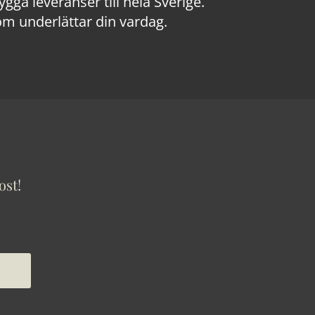
a leveranser till hela Sverige.
om underlättar din vardag.
ost!