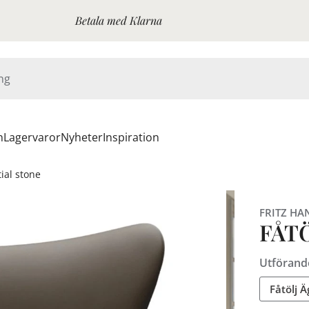
Betala med Klarna
n
Lagervaror
Nyheter
Inspiration
tial stone
FRITZ HA
FÅT
Utförand
Fåtölj Ä