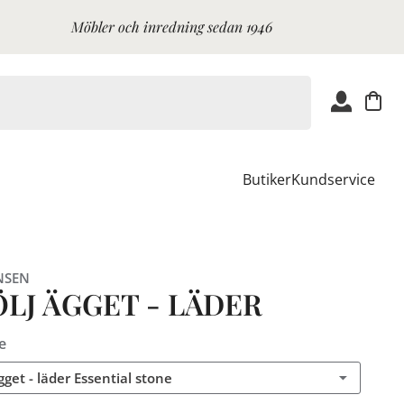
Möbler och inredning sedan 1946
Butiker
Kundservice
NSEN
ÖLJ ÄGGET - LÄDER
e
gget - läder Essential stone