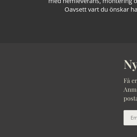
med hemleverans, montering och
Oavsett vart du önskar ha
Ny
Få er
Anmäl
post