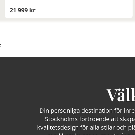
21 999 kr
;
Väl
Din personliga destination för inr
Stockholms förtroende att skapa
kvalitetsdesign för alla stilar och p