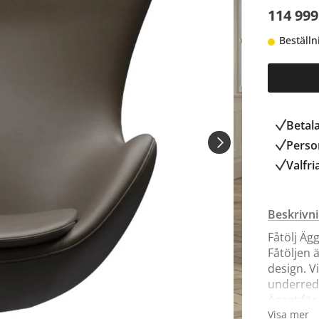
114 999
Beställn
Betal
Person
Valfri
Beskrivn
Fåtölj Äg
Fåtöljen 
design. V
underrede
Ägget för
Köpenham
Visa mer