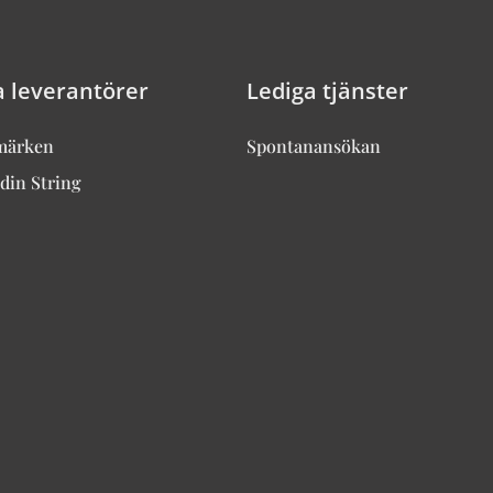
a leverantörer
Lediga tjänster
märken
Spontanansökan
din String