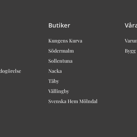
Butiker
Vår
Kungens Kurva
Varu
Södermalm
Bygg 
Sollentuna
edogörelse
Nacka
Täby
Vällingby
Svenska Hem Mölndal