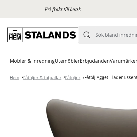
Fri frakt till butik
Möbler & inredning
Utemöbler
Erbjudanden
Varumärke
Hem
Fåtöljer & fotpallar
Fåtöljer
Fåtölj Ägget - läder Essen