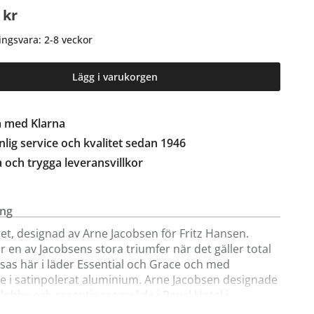
 kr
ingsvara: 2-8 veckor
Lägg i varukorgen
a med Klarna
lig service och kvalitet sedan 1946
a och trygga leveransvillkor
ing
get, designad av Arne Jacobsen för Fritz Hansen.
är en av Jacobsens stora triumfer när det gäller total
isas här i läder Essential och Grace och med
 i satinpolerat aluminium. Arne Jacobsen designade
 lobby och receptionsområde i Royal Hotel i
n. Uppdraget att utforma varje del av