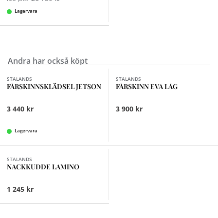
Lagervara
Andra har också köpt
Finns i fler val (3)
Finns i fler val (6)
STALANDS
STALANDS
FÅRSKINNSKLÄDSEL JETSON
FÅRSKINN EVA LÅG
3 440 kr
3 900 kr
Lagervara
Finns i fler val (3)
STALANDS
NACKKUDDE LAMINO
1 245 kr