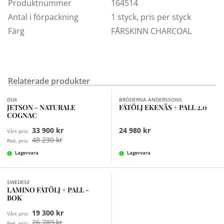
Produktnummer
164514
Antal i förpackning
1 styck, pris per styck
Färg
FÅRSKINN CHARCOAL
Relaterade produkter
Finns i fler val (2)
DUX
BRÖDERNA ANDERSSONS
JETSON - NATURALE
FÅTÖLJ EKENÄS + PALL 2.0
COGNAC
33 900 kr
24 980 kr
Vårt pris:
48 230 kr
Rek. pris:
Lagervara
Lagervara
Finns i fler val (6)
SWEDESE
LAMINO FÅTÖLJ + PALL -
BOK
19 300 kr
Vårt pris:
26 789 kr
Rek. pris: