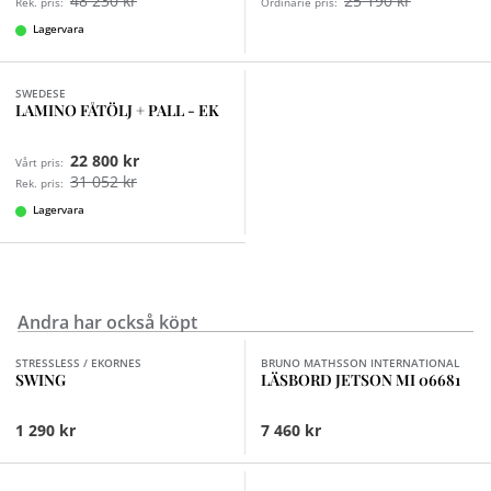
48 230 kr
25 190 kr
Rek. pris:
Ordinarie pris:
Lagervara
Finns i fler val (7)
SWEDESE
LAMINO FÅTÖLJ + PALL - EK
22 800 kr
Vårt pris:
31 052 kr
Rek. pris:
Lagervara
Andra har också köpt
Finns i fler val (4)
STRESSLESS / EKORNES
BRUNO MATHSSON INTERNATIONAL
SWING
LÄSBORD JETSON MI 06681
1 290 kr
7 460 kr
Finns i fler val (3)