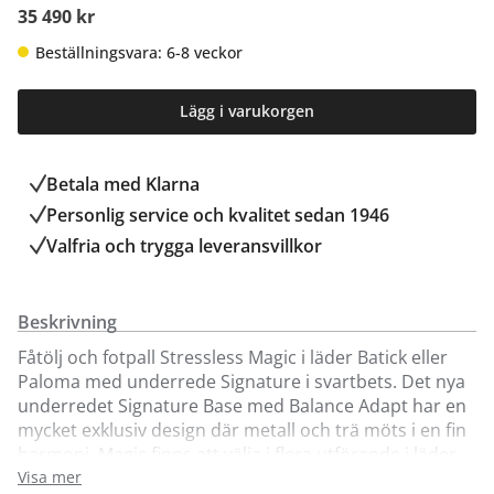
35 490 kr
Beställningsvara: 6-8 veckor
Lägg i varukorgen
Betala med Klarna
Personlig service och kvalitet sedan 1946
Valfria och trygga leveransvillkor
Beskrivning
Fåtölj och fotpall Stressless Magic i läder Batick eller
Paloma med underrede Signature i svartbets. Det nya
underredet Signature Base med Balance Adapt har en
mycket exklusiv design där metall och trä möts i en fin
harmoni. Magic finns att välja i flera utförande i läder
och olika färger, dessutom finns underredets
Visa mer