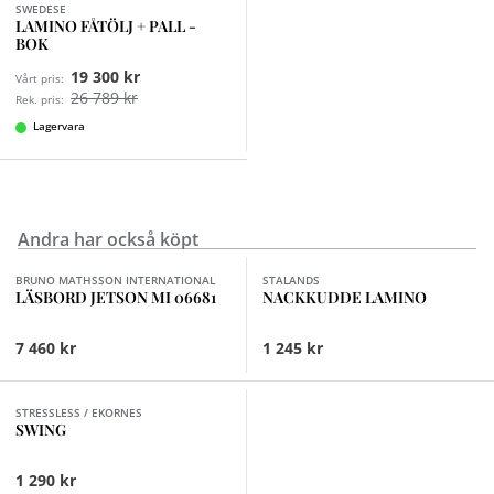
SWEDESE
LAMINO FÅTÖLJ + PALL -
BOK
19 300 kr
Vårt pris:
26 789 kr
Rek. pris:
Lagervara
Andra har också köpt
Finns i fler val (3)
BRUNO MATHSSON INTERNATIONAL
STALANDS
LÄSBORD JETSON MI 06681
NACKKUDDE LAMINO
7 460 kr
1 245 kr
Finns i fler val (4)
STRESSLESS / EKORNES
SWING
1 290 kr