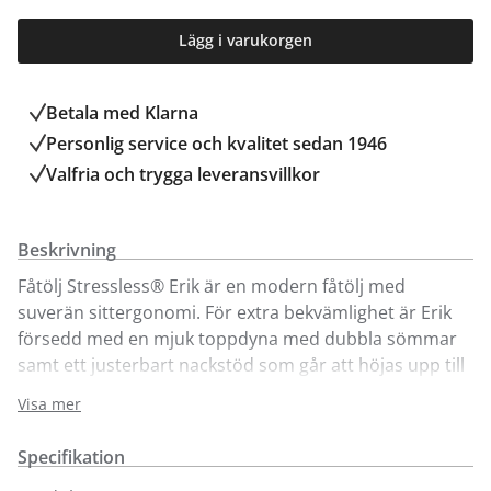
Lägg i varukorgen
Betala med Klarna
Personlig service och kvalitet sedan 1946
Valfria och trygga leveransvillkor
Beskrivning
Fåtölj Stressless® Erik är en modern fåtölj med
suverän sittergonomi. För extra bekvämlighet är Erik
försedd med en mjuk toppdyna med dubbla sömmar
samt ett justerbart nackstöd som går att höjas upp till
10 cm.
Visa mer
Med Stressless® patenterade system Glide® , Plus®
och Balance Adapt ger Stressless Erik överlägset stöd
Specifikation
och enastående komfort.