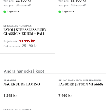
22 800 kr
33 900 kr
Vårt pris:
Vårt pris:
31 052 kr
48 230 kr
Rek. pris:
Rek. pris:
Lagervara
Lagervara
Finns i fler val (12)
STRESSLESS / EKORNES
FÅTÖLJ STRESSLESS RUBY
CLASSIC MEDIUM + PALL
13 995 kr
Erbjudande:
25 190 kr
Ordinarie pris:
Andra har också köpt
Finns i fler val (3)
STALANDS
BRUNO MATHSSON INTERNATIONAL
NACKKUDDE LAMINO
LÄSBORD JETSON MI 06681
1 245 kr
7 460 kr
Finns i fler val (4)
STRESSLESS / EKORNES