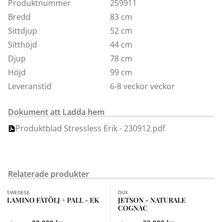
Plus System,
ger dig optimal komfort och stöd för
Produktnummer
259911
nacke och korsrygg oavsett om du sitter eller ligger.
Bredd
83 cm
Sov-funktionen aktiveras med ett enkelt handgrepp.
Sittdjup
52 cm
Glide System,
Justera Stressless-rattarna till önskad
Sitthöjd
44 cm
friktion, så följer sitsen dina minsta rörelser.
Djup
78 cm
BalanceAdapt.
Små, enkla rörelser som ökar
Höjd
99 cm
komfortupplevelsen. Med BalanceAdapt anpassar sig
sittvinkeln automatiskt efter kroppens minsta rörelse.
Leveranstid
6-8 veckor veckor
För fler färger och utföranden besök någon av våra
butiker.
Dokument att Ladda hem
Produktblad Stressless Erik - 230912.pdf
Relaterade produkter
Finns i fler val (7)
SWEDESE
DUX
LAMINO FÅTÖLJ + PALL - EK
JETSON - NATURALE
COGNAC