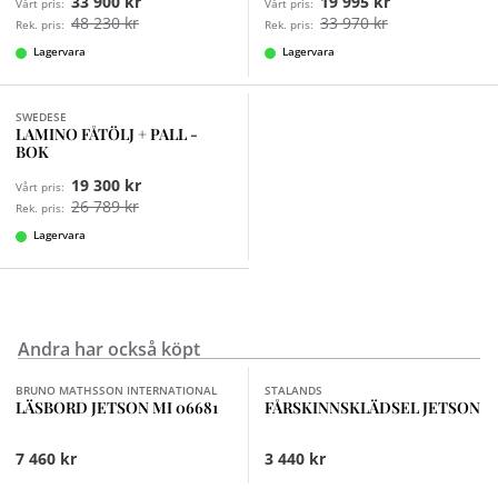
33 900 kr
19 995 kr
Vårt pris:
Vårt pris:
48 230 kr
33 970 kr
Rek. pris:
Rek. pris:
Lagervara
Lagervara
Finns i fler val (6)
SWEDESE
LAMINO FÅTÖLJ + PALL -
BOK
19 300 kr
Vårt pris:
26 789 kr
Rek. pris:
Lagervara
Andra har också köpt
Finns i fler val (3)
BRUNO MATHSSON INTERNATIONAL
STALANDS
LÄSBORD JETSON MI 06681
FÅRSKINNSKLÄDSEL JETSON
7 460 kr
3 440 kr