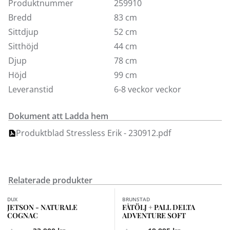
Plus System,
ger dig optimal komfort och stöd för
Produktnummer
259910
nacke och korsrygg oavsett om du sitter eller ligger.
Bredd
83 cm
Sov-funktionen aktiveras med ett enkelt handgrepp.
Sittdjup
52 cm
Glide System,
Justera Stressless-rattarna till önskad
Sitthöjd
44 cm
friktion, så följer sitsen dina minsta rörelser.
Djup
78 cm
BalanceAdapt.
Små, enkla rörelser som ökar
Höjd
99 cm
komfortupplevelsen. Med BalanceAdapt anpassar sig
sittvinkeln automatiskt efter kroppens minsta rörelse.
Leveranstid
6-8 veckor veckor
För fler färger och utföranden besök någon av våra
butiker.
Dokument att Ladda hem
Produktblad Stressless Erik - 230912.pdf
Relaterade produkter
Finns i fler val (2)
DUX
BRUNSTAD
JETSON - NATURALE
FÅTÖLJ + PALL DELTA
COGNAC
ADVENTURE SOFT