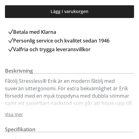
Lägg i varukorgen
Betala med Klarna
Personlig service och kvalitet sedan 1946
Valfria och trygga leveransvillkor
Beskrivning
Fåtölj Stressless® Erik är en modern fåtölj med
suverän sittergonomi. För extra bekvämlighet är Erik
försedd med en mjuk toppdyna med dubbla sömmar
samt ett justerbart nackstöd som går att höjas upp till
10 cm.
Visa mer
Med Stressless® patenterade system Glide® , Plus®
och Balance Adapt ger Stressless Erik överlägset stöd
Specifikation
och enastående komfort.