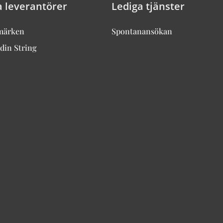
a leverantörer
Lediga tjänster
märken
Spontanansökan
din String