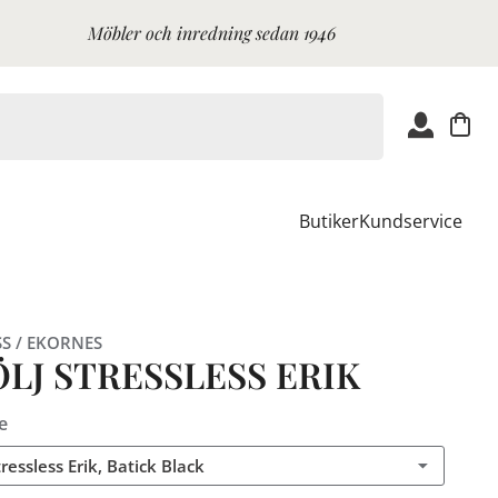
Möbler och inredning sedan 1946
Butiker
Kundservice
SS / EKORNES
LJ STRESSLESS ERIK
e
tressless Erik, Batick Black