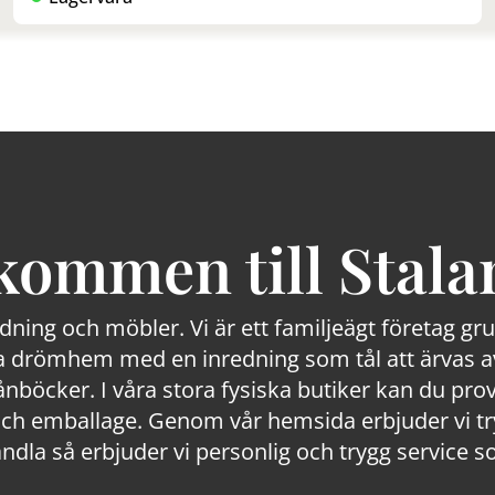
kommen till Stala
edning och möbler. Vi är ett familjeägt företag g
 drömhem med en inredning som tål att ärvas av
lånböcker. I våra stora fysiska butiker kan du prov
 emballage. Genom vår hemsida erbjuder vi trygg
ndla så erbjuder vi personlig och trygg service s