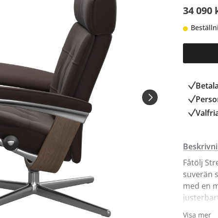
34 090 
Beställn
Betal
Person
Valfri
Beskrivn
Fåtölj St
suverän s
med en m
justerbar
Med Stre
Visa mer