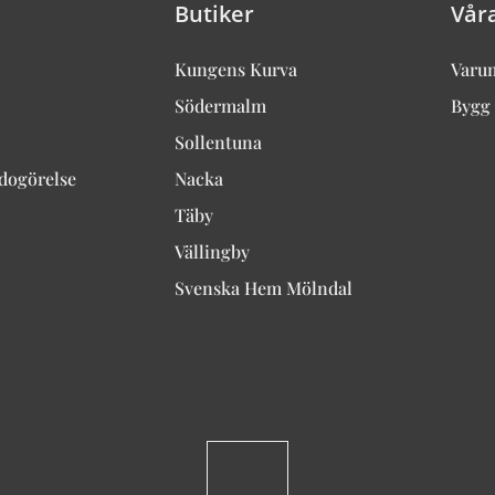
Butiker
Vår
Kungens Kurva
Varu
Södermalm
Bygg 
Sollentuna
edogörelse
Nacka
Täby
Vällingby
Svenska Hem Mölndal