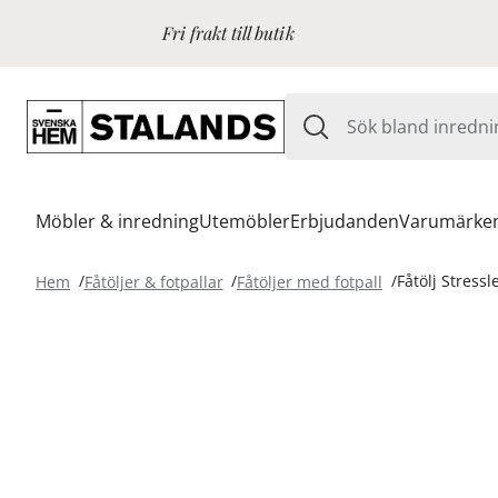
Fri frakt till butik
Möbler & inredning
Utemöbler
Erbjudanden
Varumärke
Hem
Fåtöljer & fotpallar
Fåtöljer med fotpall
Fåtölj Stressl