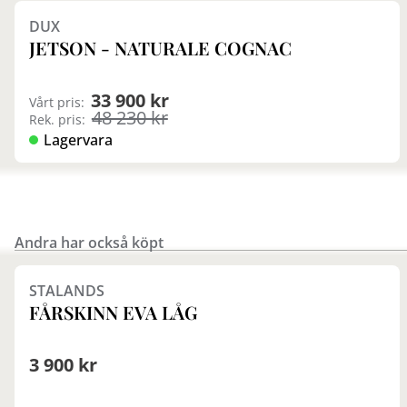
DUX
JETSON - NATURALE COGNAC
33 900 kr
Vårt pris:
48 230 kr
Rek. pris:
Lagervara
Andra har också köpt
Finns i fler val (6)
STALANDS
FÅRSKINN EVA LÅG
3 900 kr