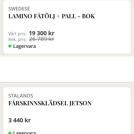
SWEDESE
LAMINO FÅTÖLJ + PALL - BOK
19 300 kr
Vårt pris:
26 789 kr
Rek. pris:
Lagervara
Finns i fler val (3)
STALANDS
FÅRSKINNSKLÄDSEL JETSON
3 440 kr
Lagervara