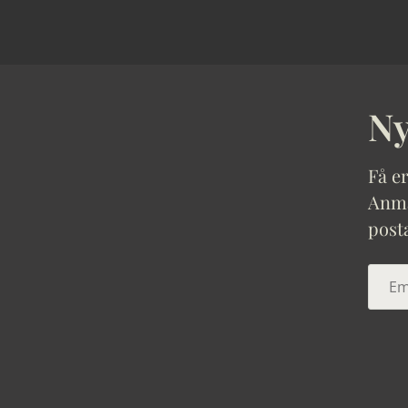
Ny
Få er
Anmäl
post