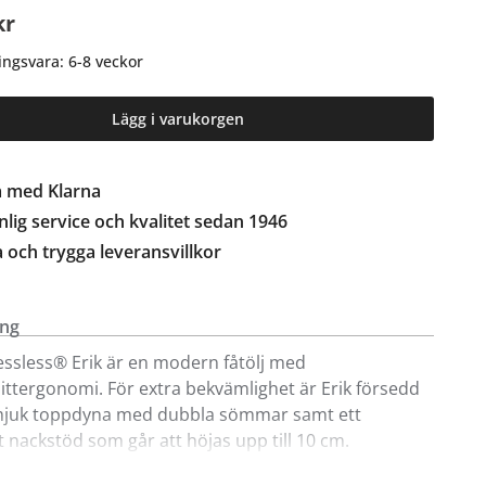
kr
ingsvara: 6-8 veckor
Lägg i varukorgen
a med Klarna
lig service och kvalitet sedan 1946
a och trygga leveransvillkor
ing
ressless® Erik är en modern fåtölj med
ittergonomi. För extra bekvämlighet är Erik försedd
juk toppdyna med dubbla sömmar samt ett
t nackstöd som går att höjas upp till 10 cm.
ssless® patenterade system Glide® , Plus® och