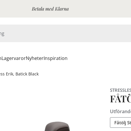
Betala med Klarna
n
Lagervaror
Nyheter
Inspiration
ess Erik, Batick Black
STRESSLE
FÅTÖ
Utförand
Fåtölj S