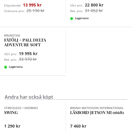
är enkelt att underhålla. Fåtöljen finns i fler tyger än
13 995 kr
22 800 kr
Erbjudande:
Vårt pris:
vad som visas här. För Consul i läder klicka här.
25 190 kr
31 052 kr
Ordinarie pris:
Rek. pris:
Lagervara
Finns i fler val (2)
BRUNSTAD
FÅTÖLJ + PALL DELTA
ADVENTURE SOFT
19 995 kr
Vårt pris:
33 970 kr
Rek. pris:
Lagervara
Andra har också köpt
Finns i fler val (4)
STRESSLESS / EKORNES
BRUNO MATHSSON INTERNATIONAL
SWING
LÄSBORD JETSON MI 06681
1 290 kr
7 460 kr