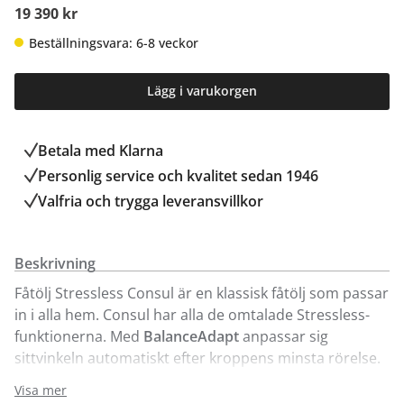
19 390 kr
Beställningsvara: 6-8 veckor
Lägg i varukorgen
Betala med Klarna
Personlig service och kvalitet sedan 1946
Valfria och trygga leveransvillkor
Beskrivning
Fåtölj Stressless Consul är en klassisk fåtölj som passar
in i alla hem. Consul har alla de omtalade Stressless-
funktionerna. Med
BalanceAdapt
anpassar sig
sittvinkeln automatiskt efter kroppens minsta rörelse.
Det handlar om att hitta den perfekta balansen och
Visa mer
den bästa komfortupplevelsen. Med det unika
Plus-