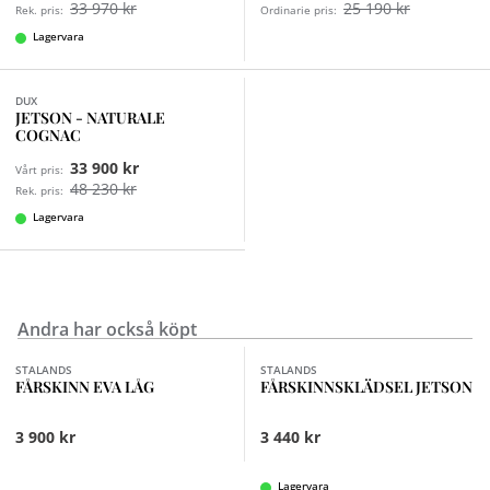
33 970 kr
25 190 kr
Rek. pris:
Ordinarie pris:
Lagervara
DUX
JETSON - NATURALE
COGNAC
33 900 kr
Vårt pris:
48 230 kr
Rek. pris:
Lagervara
Andra har också köpt
Finns i fler val (6)
Finns i fler val (3)
STALANDS
STALANDS
FÅRSKINN EVA LÅG
FÅRSKINNSKLÄDSEL JETSON
3 900 kr
3 440 kr
Lagervara