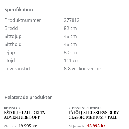
efter kroppens minsta rörelse tack vare Glide-
Specifikation
funktionen och de justerbara Stressless-rattarna. Du
har i Berlin optimal komfort och stöd för nacke och
Produktnummer
277812
korsrygg oavsett hur du sitter eller ligger. Det går
Bredd
82 cm
enkelt att justera nackstödet till önskat läge beroende
Sittdjup
46 cm
på om du önskar vila, läsa eller se på TV. Sovfunktionen
Sitthöjd
46 cm
aktiveras med ett enkelt handgrepp. Det moderna
Djup
80 cm
underredet ger mjuka, behagliga gungande rörelser.
Höjd
111 cm
Fåtölj Berlin i tyg ser du här.
Leveranstid
6-8 veckor veckor
För annat underrede, tyg eller läder än vad som här
presenteras ber vi dig kontakta en utav våra butiker.
Relaterade produkter
Finns i fler val (2)
Finns i fler val (12)
BRUNSTAD
STRESSLESS / EKORNES
FÅTÖLJ + PALL DELTA
FÅTÖLJ STRESSLESS RUBY
ADVENTURE SOFT
CLASSIC MEDIUM + PALL
19 995 kr
13 995 kr
Vårt pris:
Erbjudande: