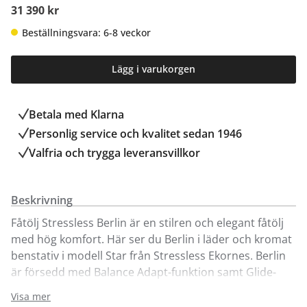
31 390 kr
Beställningsvara: 6-8 veckor
Lägg i varukorgen
Betala med Klarna
Personlig service och kvalitet sedan 1946
Valfria och trygga leveransvillkor
Beskrivning
Fåtölj Stressless Berlin är en stilren och elegant fåtölj
med hög komfort. Här ser du Berlin i läder och kromat
benstativ i modell Star från Stressless Ekornes. Berlin
är försedd med Balance Adapt-funktion samt Glide-
och plussystem vilket gör den till en utav marknadens
Visa mer
skönaste fåtöljer. Sittvinkeln anpassar sig automatiskt