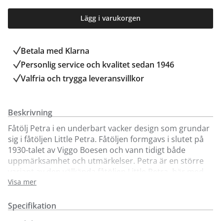
Lägg i varukorgen
Betala med Klarna
Personlig service och kvalitet sedan 1946
Valfria och trygga leveransvillkor
Beskrivning
Fåtölj Petra i en underbart vacker design som grundar
sig i fåtöljen Little Petra. Fåtöljen formgavs i slutet på
1930-talet av Viggo Boesen och vann tidigt både
uppmärksamhet och utmärkelser. Petra är en större
variant av den välkända fåtöljen Little Petra, här med
högre rygg och något bredare design. Passar i alla
Visa mer
omgivningar. Säljs här i färdigt paket med fotpall med
fårskinn Sahara, Moonlight och tyg Karakorum. Välj
Specifikation
mellan benstativ i valnöt eller ek.