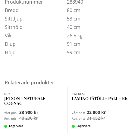
Produktnummer
288940
Finns även i fler utföranden för beställning i butik.
Bredd
80 cm
Sittdjup
53 cm
Sitthöjd
40 cm
Vikt
26.5 kg
Djup
91 cm
Höjd
99 cm
Relaterade produkter
Finns i fler val (7)
DUX
SWEDESE
JETSON - NATURALE
LAMINO FÅTÖLJ + PALL - EK
COGNAC
33 900 kr
22 800 kr
Vårt pris:
Vårt pris:
48 230 kr
31 052 kr
Rek. pris:
Rek. pris:
Lagervara
Lagervara
Finns i fler val (2)