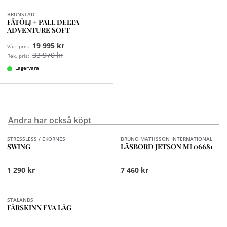
BRUNSTAD
FÅTÖLJ + PALL DELTA
ADVENTURE SOFT
19 995 kr
Vårt pris:
33 970 kr
Rek. pris:
Lagervara
Andra har också köpt
Finns i fler val (4)
STRESSLESS / EKORNES
BRUNO MATHSSON INTERNATIONAL
SWING
LÄSBORD JETSON MI 06681
1 290 kr
7 460 kr
Finns i fler val (6)
STALANDS
FÅRSKINN EVA LÅG