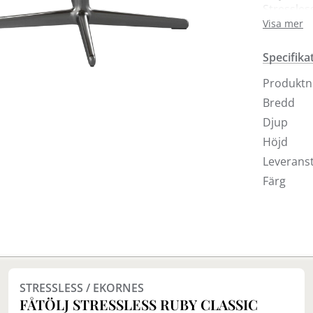
Stressles
och det k
Visa mer
komfortte
omtalade
Specifika
Ekornes l
Produkt
den först
Bredd
behov av 
Djup
har komfo
Höjd
Stressles
teknisk d
Leveranst
som lyfte
Färg
För fler 
Finns i fler val (12)
STRESSLESS / EKORNES
FÅTÖLJ STRESSLESS RUBY CLASSIC