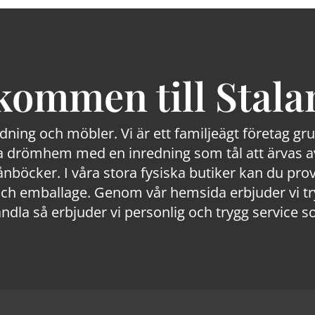
kommen till Stala
edning och möbler. Vi är ett familjeägt företag g
 drömhem med en inredning som tål att ärvas av
lånböcker. I våra stora fysiska butiker kan du prov
 emballage. Genom vår hemsida erbjuder vi trygg
ndla så erbjuder vi personlig och trygg service s