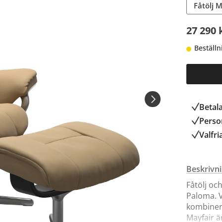
Fåtölj 
27 290 
Beställn
Betal
Person
Valfri
Beskrivn
Fåtölj oc
Paloma. 
kombinera
Mayfair ä