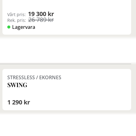
19 300 kr
Vårt pris:
26 789 kr
Rek. pris:
Lagervara
Finns i fler val (4)
STRESSLESS / EKORNES
SWING
1 290 kr