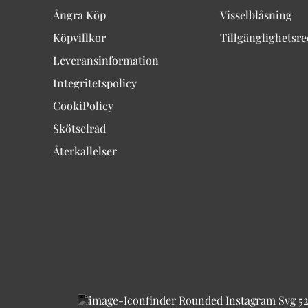
Ångra Köp
Visselblåsning
Köpvillkor
Tillgänglighetsr
Leveransinformation
Integritetspolicy
CookiPolicy
Skötselråd
Återkallelser