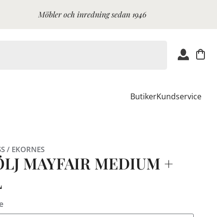
Möbler och inredning sedan 1946
Butiker
Kundservice
SS / EKORNES
ÖLJ MAYFAIR MEDIUM +
L
e