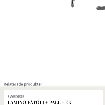
Relaterade produkter
Finns i fler val (7)
SWEDESE
LAMINO FÅTÖLJ + PALL - EK