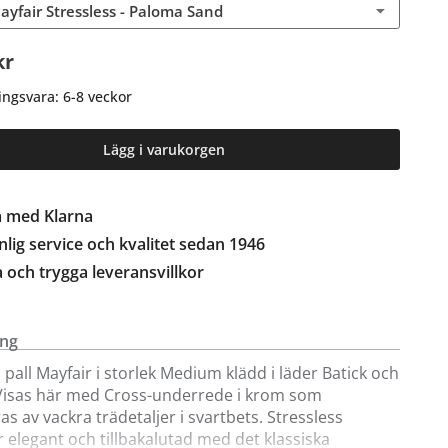
Mayfair Stressless - Paloma Sand
kr
ingsvara: 6-8 veckor
Lägg i varukorgen
a med Klarna
lig service och kvalitet sedan 1946
a och trygga leveransvillkor
ing
h pall Mayfair i storlek Medium klädd i läder Batick och
Visas här med Cross-underrede i krom som
s av vackra trädetaljer i svartbets. Stressless
r elegant och tillbakalutad med det klassiska