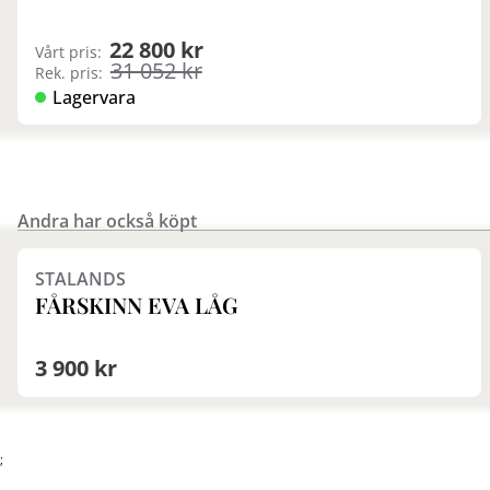
22 800 kr
Vårt pris:
31 052 kr
Rek. pris:
Lagervara
Andra har också köpt
Finns i fler val (6)
STALANDS
FÅRSKINN EVA LÅG
3 900 kr
;