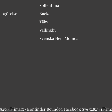
Sollentuna
edogörelse
Nacka
Täby
Vällingby
Svenska Hem Mölndal