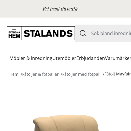
Fri frakt till butik
Möbler & inredning
Utemöbler
Erbjudanden
Varumärke
Hem
Fåtöljer & fotpallar
Fåtöljer med fotpall
Fåtölj Mayfai