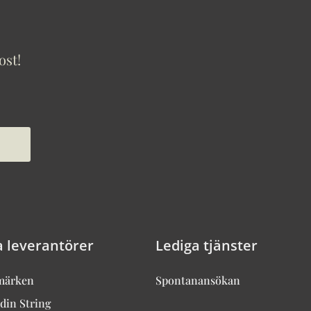
ost!
a leverantörer
Lediga tjänster
märken
Spontanansökan
din String