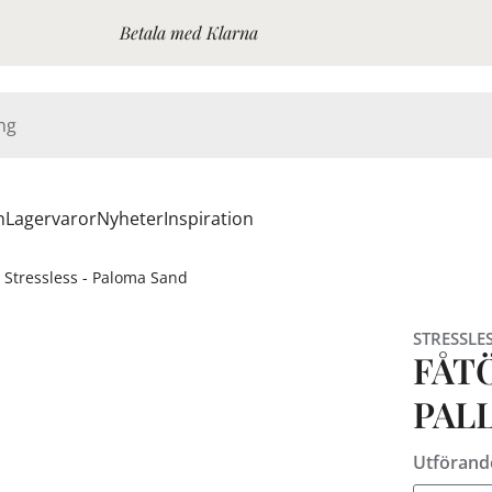
Betala med Klarna
n
Lagervaror
Nyheter
Inspiration
r Stressless - Paloma Sand
STRESSLE
FÅT
PAL
Utförand