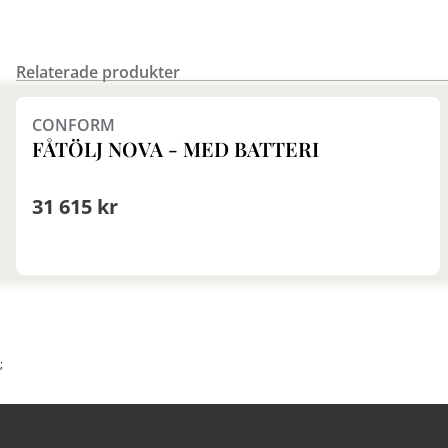
Relaterade produkter
Finns i fler val (2)
CONFORM
FÅTÖLJ NOVA - MED BATTERI
31 615 kr
;