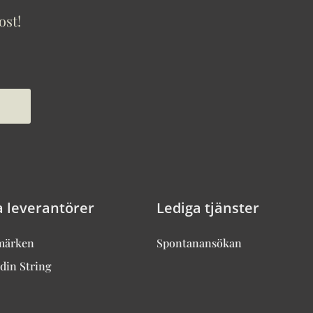
ost!
a leverantörer
Lediga tjänster
märken
Spontanansökan
din String