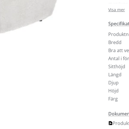
manöver p
nackstöde
Visa mer
Förutom k
Specifika
tygalterna
Produkt
Bredd
Bra att v
Antal i f
Sitthöjd
Längd
Djup
Höjd
Färg
Dokument
Produk