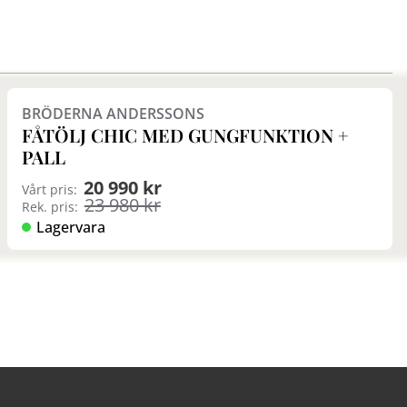
Finns i fler val (2)
BRÖDERNA ANDERSSONS
FÅTÖLJ CHIC MED GUNGFUNKTION +
PALL
20 990 kr
Vårt pris:
23 980 kr
Rek. pris:
Lagervara