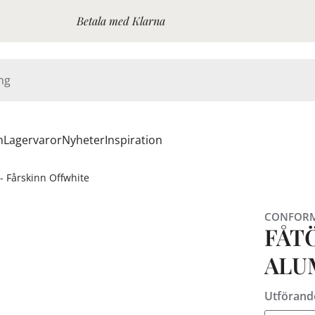
Betala med Klarna
n
Lagervaror
Nyheter
Inspiration
 - Fårskinn Offwhite
CONFOR
FÅT
ALU
Utförand