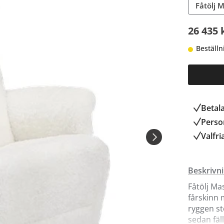
Fåtölj 
26 435 
Beställn
Betal
Person
Valfri
Beskrivn
Fåtölj Ma
fårskinn 
ryggen st
sedan fäl