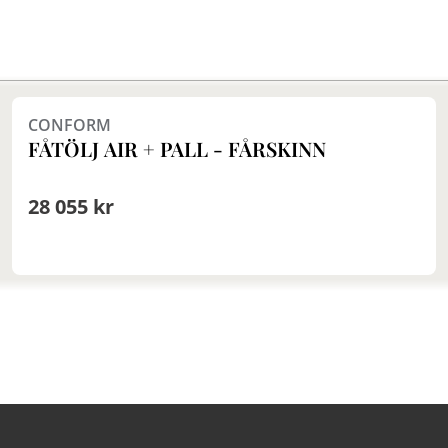
Finns i fler val (4)
CONFORM
FÅTÖLJ AIR + PALL - FÅRSKINN
28 055 kr