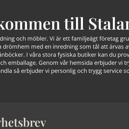
kommen till Stala
edning och möbler. Vi är ett familjeägt företag g
 drömhem med en inredning som tål att ärvas av
lånböcker. I våra stora fysiska butiker kan du prov
 emballage. Genom vår hemsida erbjuder vi trygg
ndla så erbjuder vi personlig och trygg service s
hetsbrev