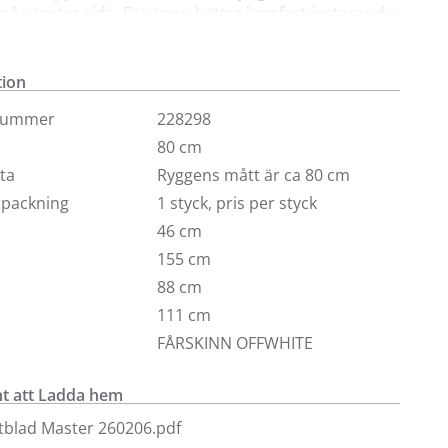
å vänster sida. För ännu bättre komfort justerar du
t så det passar just dig. Underrede i aluminium.
lädseln i fårskinn kan du välja på många andra
tion
tiv i våra butiker.
nummer
228298
80 cm
eta
Ryggens mått är ca 80 cm
örpackning
1 styck, pris per styck
46 cm
155 cm
88 cm
111 cm
FÅRSKINN OFFWHITE
 att Ladda hem
tblad Master 260206.pdf