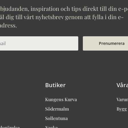
bjudanden, inspiration och tips direkt till din e-p
 dig till vårt nyhetsbrev genom att fylla i din e-
adress.
Prenumerera
Butiker
Vår
Kungens Kurva
Varu
Södermalm
Bygg 
Sollentuna
edogörelse
Nacka