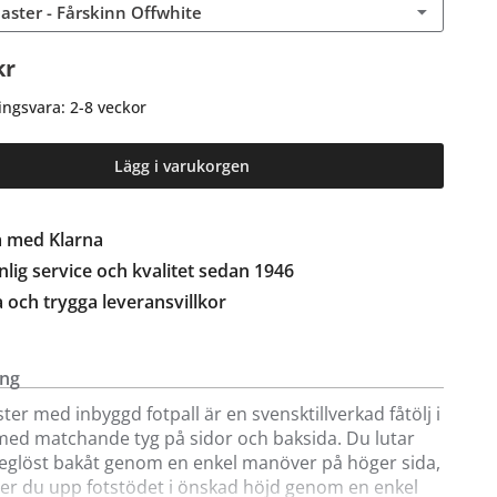
Master - Fårskinn Offwhite
kr
ingsvara: 2-8 veckor
Lägg i varukorgen
a med Klarna
lig service och kvalitet sedan 1946
a och trygga leveransvillkor
ing
ster med inbyggd fotpall är en svensktillverkad fåtölj i
med matchande tyg på sidor och baksida. Du lutar
eglöst bakåt genom en enkel manöver på höger sida,
ler du upp fotstödet i önskad höjd genom en enkel