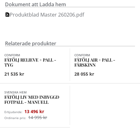
Dokument att Ladda hem
Produktblad Master 260206.pdf
Relaterade produkter
Finns i fler val (8)
Finns i fler val (4)
CONFORM
CONFORM
FÅTÖLJ RELIEVE + PALL -
FÅTÖLJ AIR + PALL -
TYG
FÅRSKINN
21 535 kr
28 055 kr
SVENSKA HEM
FÅTÖLJ LIV MED INBYGGD
FOTPALL - MANUELL
13 496 kr
Erbjudande:
14 995 kr
Ordinarie pris: