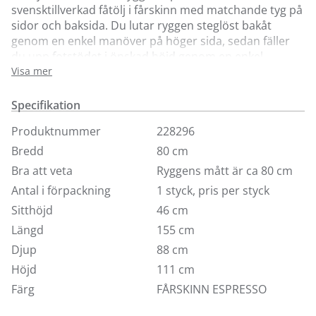
svensktillverkad fåtölj i fårskinn med matchande tyg på
sidor och baksida. Du lutar ryggen steglöst bakåt
genom en enkel manöver på höger sida, sedan fäller
du upp fotstödet i önskad höjd genom en enkel
manöver på vänster sida. För ännu bättre komfort
Visa mer
justerar du nackstödet så det passar just dig.
Underrede i aluminium.
Specifikation
Förutom klädseln i fårskinn kan du välja på många
Produktnummer
228296
andra tygalternativ i våra butiker.
Bredd
80 cm
Bra att veta
Ryggens mått är ca 80 cm
Antal i förpackning
1 styck, pris per styck
Sitthöjd
46 cm
Längd
155 cm
Djup
88 cm
Höjd
111 cm
Färg
FÅRSKINN ESPRESSO