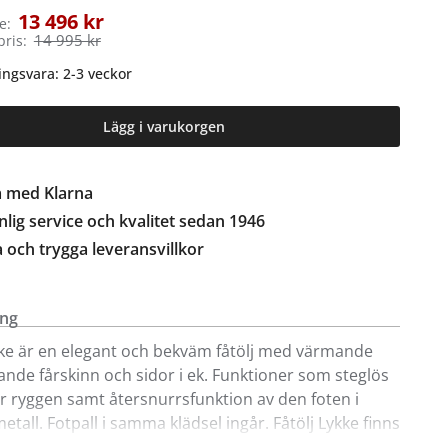
13 496 kr
e:
14 995 kr
pris:
ingsvara: 2-3 veckor
Lägg i varukorgen
a med Klarna
lig service och kvalitet sedan 1946
a och trygga leveransvillkor
ing
kke är en elegant och bekväm fåtölj med värmande
ande fårskinn och sidor i ek. Funktioner som steglös
ör ryggen samt återsnurrsfunktion av den foten i
etall. Fotpall i samma klädsel ingår. Fåtölj Lykke finns
lla i färgerna ljusgrå, mörkgrå och brun.