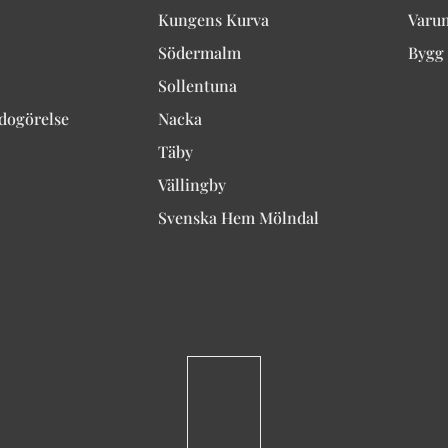
Kungens Kurva
Varu
Södermalm
Bygg 
Sollentuna
edogörelse
Nacka
Täby
Vällingby
Svenska Hem Mölndal