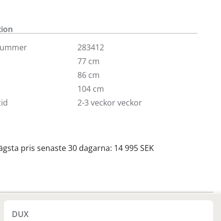
skydd ingår.
nteras av kund.
tion
nummer
283412
77 cm
86 cm
104 cm
id
2-3 veckor veckor
lägsta pris senaste 30 dagarna: 14 995 SEK
DUX