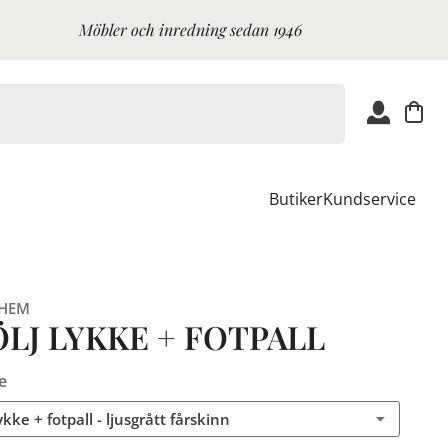
Möbler och inredning sedan 1946
Butiker
Kundservice
 HEM
ÖLJ LYKKE + FOTPALL
e
ykke + fotpall - ljusgrått fårskinn