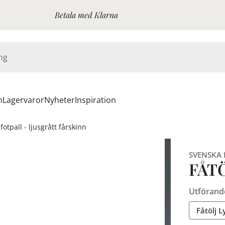
Betala med Klarna
n
Lagervaror
Nyheter
Inspiration
 fotpall - ljusgrått fårskinn
SVENSKA
FÅT
Utförand
Fåtölj L