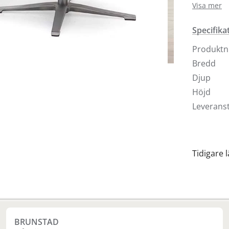
Visa mer
Armstöds
Foten mo
Specifika
Produkt
Bredd
Djup
Höjd
Leveranst
Tidigare 
Finns i fler val (2)
BRUNSTAD