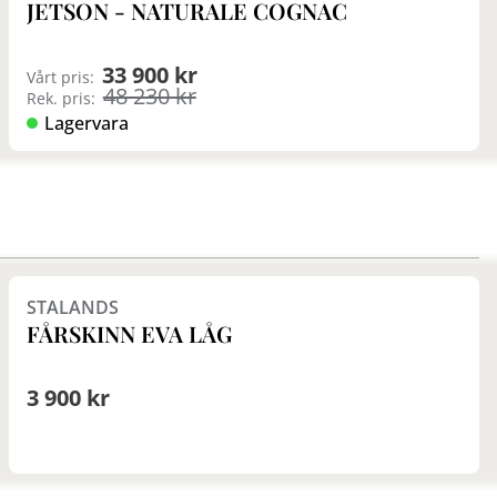
JETSON - NATURALE COGNAC
33 900 kr
Vårt pris:
48 230 kr
Rek. pris:
Lagervara
Finns i fler val (6)
STALANDS
FÅRSKINN EVA LÅG
3 900 kr