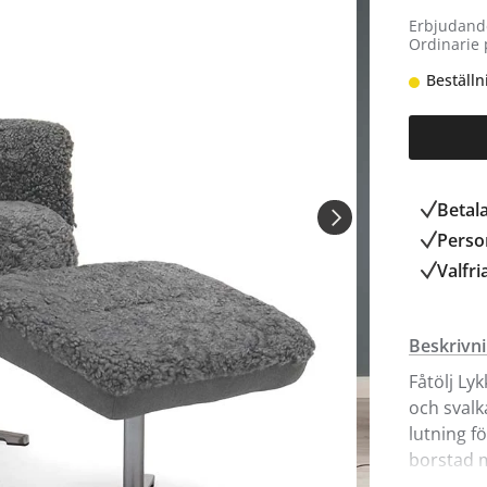
Erbjudand
Ordinarie 
Beställn
Betal
Person
Valfri
Beskrivn
Fåtölj Ly
och svalk
lutning f
borstad m
att bestä