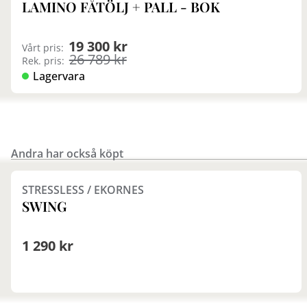
LAMINO FÅTÖLJ + PALL - BOK
19 300 kr
Vårt pris:
26 789 kr
Rek. pris:
Lagervara
Andra har också köpt
Finns i fler val (4)
STRESSLESS / EKORNES
SWING
1 290 kr