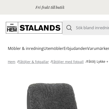
Fri frakt till butik
Möbler & inredning
Utemöbler
Erbjudanden
Varumärke
Hem
Fåtöljer & fotpallar
Fåtöljer med fotpall
Fåtölj Lykke +