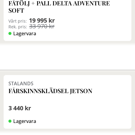
FÅTÖLJ + PALL DELTA ADVENTURE
SOFT
19 995 kr
Vårt pris:
33 970 kr
Rek. pris:
Lagervara
Finns i fler val (3)
STALANDS
FÅRSKINNSKLÄDSEL JETSON
3 440 kr
Lagervara