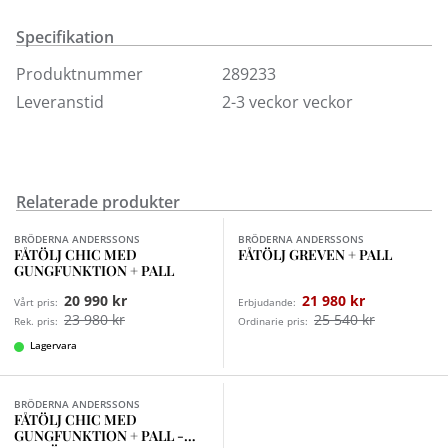
som ger optimal avlastning för ryggen. Den steglösa
lutningen av ryggstödet och med ett inbyggt fotstöd
Specifikation
gör det enkelt att hitta en avslappnad position.
Produktnummer
289233
Fåtölj Liv finns även med inbyggd fotpall med motor
Leveranstid
2-3 veckor veckor
samt som "vanlig" fåtölj med tillhörande, separat
fotpall.
Relaterade produkter
Finns i fler val (2)
Finns i fler val (5)
BRÖDERNA ANDERSSONS
BRÖDERNA ANDERSSONS
FÅTÖLJ CHIC MED
FÅTÖLJ GREVEN + PALL
GUNGFUNKTION + PALL
20 990 kr
21 980 kr
Vårt pris:
Erbjudande:
23 980 kr
25 540 kr
Rek. pris:
Ordinarie pris:
Lagervara
BRÖDERNA ANDERSSONS
FÅTÖLJ CHIC MED
GUNGFUNKTION + PALL -