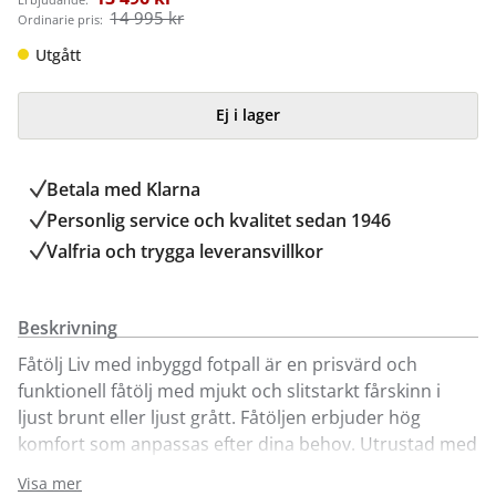
14 995 kr
Ordinarie pris:
Utgått
Ej i lager
Betala med Klarna
Personlig service och kvalitet sedan 1946
Valfria och trygga leveransvillkor
Beskrivning
Fåtölj Liv med inbyggd fotpall är en prisvärd och
funktionell fåtölj med mjukt och slitstarkt fårskinn i
ljust brunt eller ljust grått. Fåtöljen erbjuder hög
komfort som anpassas efter dina behov. Utrustad med
flera, bland annat automatisk justering av svankstöd
Visa mer