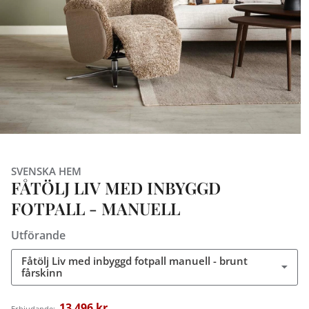
SVENSKA HEM
FÅTÖLJ LIV MED INBYGGD
FOTPALL - MANUELL
Utförande
Fåtölj Liv med inbyggd fotpall manuell - brunt
fårskinn
13 496 kr
Erbjudande: