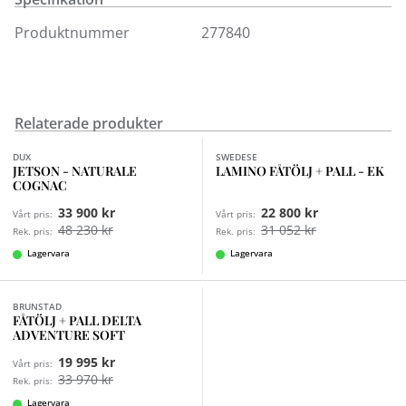
Espresso, Sahara, Offwhite och Black. Nackkudde finns
Produktnummer
277840
att köpa till.
Fördelen med att direkt köpa ett komplett set med
fåtölj och pall är att du är garanterad att fårskinnet
kommer från samma färgbad och därigenom har
samma nyans.
Relaterade produkter
Finns i fler val (7)
Köp din Lamino enkelt online eller kom och provsitt i
någon av våra butiker.
DUX
SWEDESE
JETSON - NATURALE
LAMINO FÅTÖLJ + PALL - EK
COGNAC
Fri frakt inom Sverige.
33 900 kr
22 800 kr
Vårt pris:
Vårt pris:
48 230 kr
31 052 kr
Rek. pris:
Rek. pris:
Lagervara
Lagervara
Finns i fler val (2)
BRUNSTAD
FÅTÖLJ + PALL DELTA
ADVENTURE SOFT
19 995 kr
Vårt pris:
33 970 kr
Rek. pris:
Lagervara