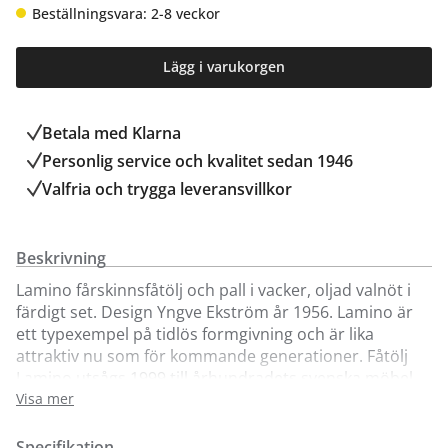
Beställningsvara: 2-8 veckor
Lägg i varukorgen
Betala med Klarna
Personlig service och kvalitet sedan 1946
Valfria och trygga leveransvillkor
Beskrivning
Lamino fårskinnsfåtölj och pall i vacker, oljad valnöt i
färdigt set. Design Yngve Ekström år 1956. Lamino är
ett typexempel på tidlös formgivning och är lika
attraktiv nu som för kommande generationer. Fåtölj
Lamino utsågs 1999 till århundradets svenska möbel
av tidningen Sköna Hem och har alla attribut för en
Visa mer
designklassiker. Här kan du välja mellan olika färger på
fårskinn; Scandinavian Grey, Moonlight, Charcoal,
Specifikation