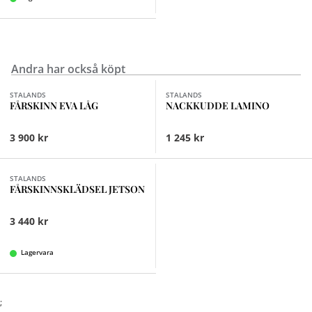
Andra har också köpt
Finns i fler val (6)
Finns i fler val (3)
STALANDS
STALANDS
FÅRSKINN EVA LÅG
NACKKUDDE LAMINO
3 900 kr
1 245 kr
Finns i fler val (3)
STALANDS
FÅRSKINNSKLÄDSEL JETSON
3 440 kr
Lagervara
;