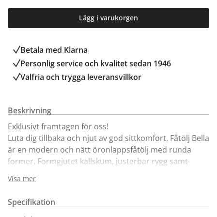
Lägg i varukorgen
Betala med Klarna
Personlig service och kvalitet sedan 1946
Valfria och trygga leveransvillkor
Beskrivning
Exklusivt framtagen för oss!
Luta dig tillbaka och njut av god sittkomfort. Fåtölj Bella
är en modern och nätt öronlappsfåtölj med runda
former. Formgjutet kallskum, justerbar rygg samt
snurrfot i svartlackad metall. Här ser du Bella i olika
Visa mer
tyger och i läder. För fler tyger och färger besök våra
butiker.
Specifikation