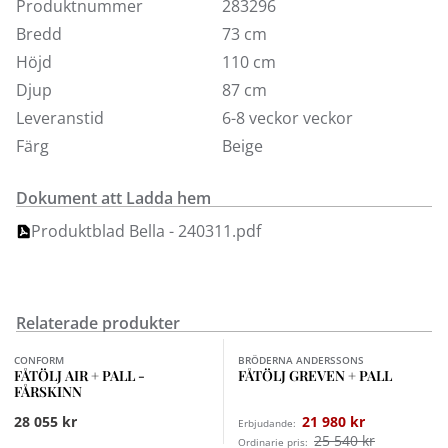
Produktnummer
283296
Bredd
73 cm
Höjd
110 cm
Djup
87 cm
Leveranstid
6-8 veckor veckor
Färg
Beige
Dokument att Ladda hem
Produktblad Bella - 240311.pdf
Relaterade produkter
Finns i fler val (4)
Finns i fler val (5)
CONFORM
BRÖDERNA ANDERSSONS
FÅTÖLJ AIR + PALL -
FÅTÖLJ GREVEN + PALL
FÅRSKINN
28 055 kr
21 980 kr
Erbjudande:
25 540 kr
Ordinarie pris: