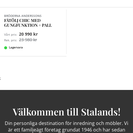
Finns i fler val (2)
BRÖDERNA ANDERSSONS
FÅTÖLJ CHIC MED
GUNGFUNKTION + PALL
20 990 kr
Vårt pris:
23 980 kr
Rek. pris:
Lagervara
;
Välkommen till Stalands!
Din personliga destination för inredning och möbler. Vi
är ett familjeägt företag grundat 1946 och har sedan