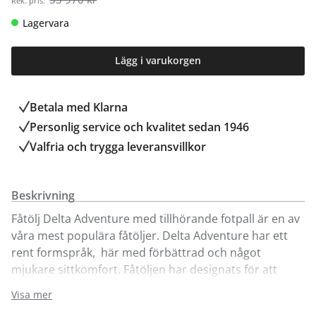
Rek. pris:
Lagervara
Lägg i varukorgen
Betala med Klarna
Personlig service och kvalitet sedan 1946
Valfria och trygga leveransvillkor
Beskrivning
Fåtölj Delta Adventure med tillhörande fotpall är en av
våra mest populära fåtöljer. Delta Adventure har ett
rent formspråk, här med förbättrad och något
mjukare sittkomfort. Fåtöljen har designats för att
fungera som en viloplats för hela kroppen – in i minsta
Visa mer
detalj. Fåtöljen har ett justerbart nackstöd och steglös