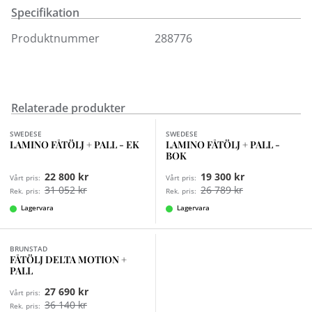
justering med glidfunktion av ryggstödet.
Specifikation
Det är din egen smak och stil som avgör vilken som blir
just din favorit. Delta Adventures form och material är
Produktnummer
288776
naturliga och enkla, precis som den rena nordiska
stilen Ryggstödets steglösa glidfunktion följer
kroppens konturer och är i allra högsta grad
ergonomisk. Här kan du sitta länge, länge, länge...Delta
Relaterade produkter
Finns i fler val (7)
Finns i fler val (6)
Adventure finns i fler utföranden för beställning i våra
SWEDESE
SWEDESE
butiker.
LAMINO FÅTÖLJ + PALL - EK
LAMINO FÅTÖLJ + PALL -
BOK
22 800 kr
19 300 kr
Vårt pris:
Vårt pris:
31 052 kr
26 789 kr
Rek. pris:
Rek. pris:
Lagervara
Lagervara
Finns i fler val (2)
BRUNSTAD
FÅTÖLJ DELTA MOTION +
PALL
27 690 kr
Vårt pris:
36 140 kr
Rek. pris: