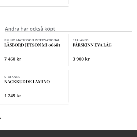
Andra har också köpt
Finns i fler val (6)
BRUNO MATHSSON INTERNATIONAL
STALANDS
LÄSBORD JETSON MI 06681
FÅRSKINN EVA LÅG
7 460 kr
3 900 kr
Finns i fler val (3)
STALANDS
NACKKUDDE LAMINO
1 245 kr
;