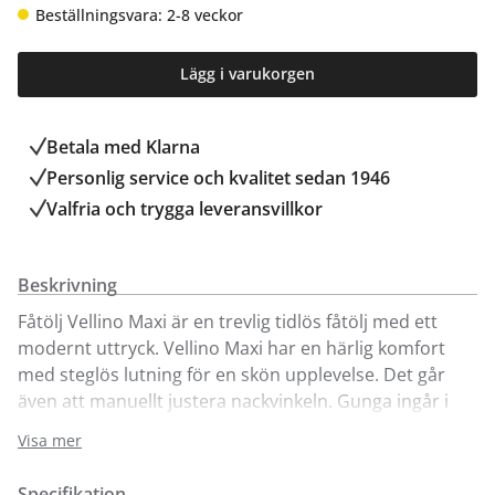
Beställningsvara: 2-8 veckor
Lägg i varukorgen
Betala med Klarna
Personlig service och kvalitet sedan 1946
Valfria och trygga leveransvillkor
Beskrivning
Fåtölj Vellino Maxi är en trevlig tidlös fåtölj med ett
modernt uttryck. Vellino Maxi har en härlig komfort
med steglös lutning för en skön upplevelse. Det går
även att manuellt justera nackvinkeln. Gunga ingår i
priset på denna fåtölj.
Visa mer
Fåtölj Vellino finns i flera olika utföranden. Denna
Specifikation