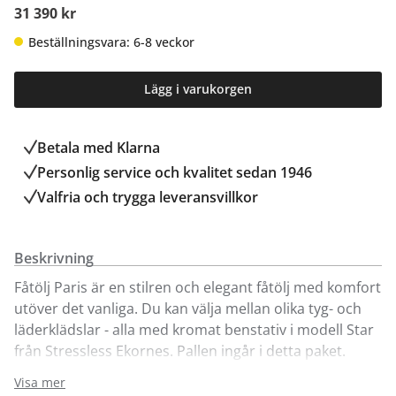
31 390 kr
Beställningsvara: 6-8 veckor
Lägg i varukorgen
Betala med Klarna
Personlig service och kvalitet sedan 1946
Valfria och trygga leveransvillkor
Beskrivning
Fåtölj Paris är en stilren och elegant fåtölj med komfort
utöver det vanliga. Du kan välja mellan olika tyg- och
läderklädslar - alla med kromat benstativ i modell Star
från Stressless Ekornes. Pallen ingår i detta paket.
Visa mer
Paris är försedd med Balance Adapt-funktion samt