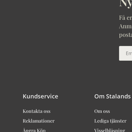
Ny
Få er
Anmäl
post
Kundservice
Om Stalands
Kontakta oss
Om oss
Reklamationer
Lediga tjänster
Ångra Köp
Visselblåsning