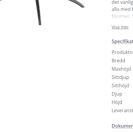
det vanlig
alla med 
Ekornes. 
Visa mer
Paris är 
plussyste
Specifika
fåtöljer.
minsta rö
Produkt
Stressles
Bredd
för nacke
Maxhöjd
går enkel
Sittdjup
om du öns
Sitthöjd
med ett 
Djup
mjuka, be
Höjd
För annat
Leveranst
våra buti
Dokument