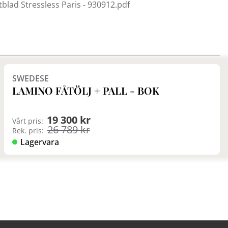
blad Stressless Paris - 930912.pdf
Finns i fler val (6)
SWEDESE
LAMINO FÅTÖLJ + PALL - BOK
19 300 kr
Vårt pris:
26 789 kr
Rek. pris:
Lagervara