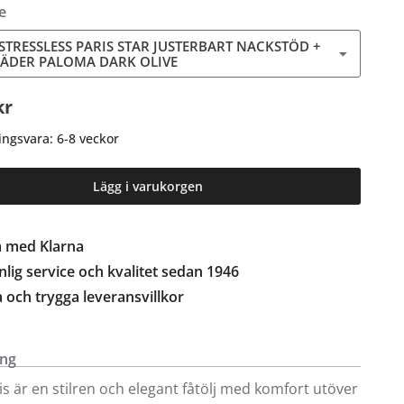
e
 STRESSLESS PARIS STAR JUSTERBART NACKSTÖD +
 LÄDER PALOMA DARK OLIVE
kr
ingsvara: 6-8 veckor
Lägg i varukorgen
a med Klarna
lig service och kvalitet sedan 1946
a och trygga leveransvillkor
ing
ris är en stilren och elegant fåtölj med komfort utöver