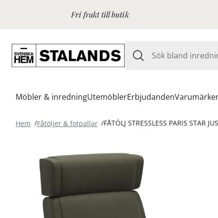
Fri frakt till butik
Möbler & inredning
Utemöbler
Erbjudanden
Varumärke
Hem
Fåtöljer & fotpallar
FÅTÖLJ STRESSLESS PARIS STAR J