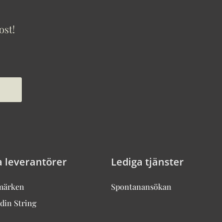
ost!
a leverantörer
Lediga tjänster
märken
Spontanansökan
din String