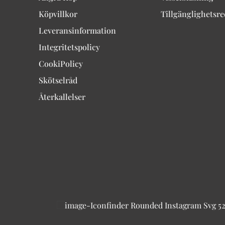
Köpvillkor
Tillgänglighetsr
Leveransinformation
Integritetspolicy
CookiPolicy
Skötselråd
Återkallelser