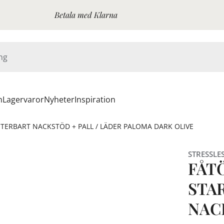
Betala med Klarna
n
Lagervaror
Nyheter
Inspiration
USTERBART NACKSTÖD + PALL / LÄDER PALOMA DARK OLIVE
STRESSLE
FÅTÖ
STA
NAC