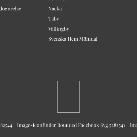
edogörelse
Nacka
Täby
Vällingby
Svenska Hem Mölndal