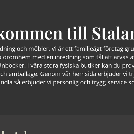
kommen till Stala
edning och möbler. Vi är ett familjeägt företag g
 drömhem med en inredning som tål att ärvas av
lånböcker. I våra stora fysiska butiker kan du prov
 emballage. Genom vår hemsida erbjuder vi trygg
ndla så erbjuder vi personlig och trygg service s