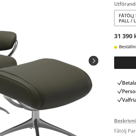
Utförand
FÅTÖLJ
PALL /
31 390 
Beställn
Betal
Person
Valfri
Beskrivn
Fåtölj Pa