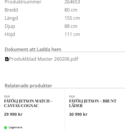
andra tygalternativ i våra butiker.
Produktnummer
264653
Bredd
80 cm
Längd
155 cm
Djup
88 cm
Höjd
111 cm
Dokument att Ladda hem
Produktblad Master 260206.pdf
Relaterade produkter
DUX
DUX
FÅTÖLJ JETSON MATCH -
FÅTÖLJ JETSON - BRUNT
CANVAS/COGNAC
LÄDER
29 990 kr
30 990 kr
Lagervara