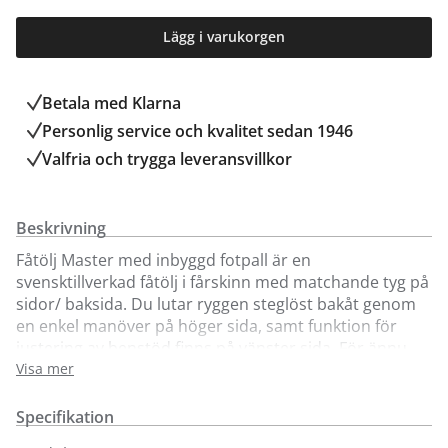
Lägg i varukorgen
Betala med Klarna
Personlig service och kvalitet sedan 1946
Valfria och trygga leveransvillkor
Beskrivning
Fåtölj Master med inbyggd fotpall är en
svensktillverkad fåtölj i fårskinn med matchande tyg på
sidor/ baksida. Du lutar ryggen steglöst bakåt genom
en enkel manöver på höger sida, samt funktion för
justering av benstöd finns på vänster sida. För ännu
bättre komfort justerar du nackstödet så det passar
Visa mer
just dig. Underrede med träfot.
Specifikation
Förutom klädseln i fårskinn kan du välja på många