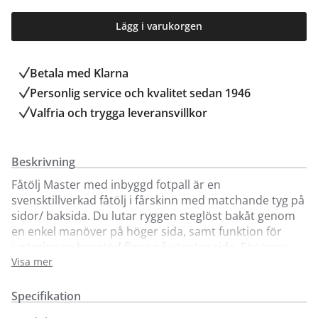
Lägg i varukorgen
Betala med Klarna
Personlig service och kvalitet sedan 1946
Valfria och trygga leveransvillkor
Beskrivning
Fåtölj Master med inbyggd fotpall är en
svensktillverkad fåtölj i fårskinn med matchande tyg på
sidor/ baksida. Du lutar ryggen steglöst bakåt genom
en enkel manöver på höger sida, samt funktion för
justering av benstöd finns på vänster sida. För ännu
bättre komfort justerar du nackstödet så det passar
Visa mer
just dig. Underrede med träfot.
Specifikation
Förutom klädseln i fårskinn kan du välja på många