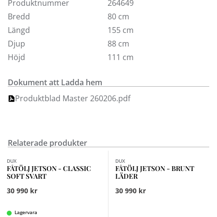
andra tygalternativ i våra butiker.
Produktnummer
264649
Bredd
80 cm
Längd
155 cm
Djup
88 cm
Höjd
111 cm
Dokument att Ladda hem
Produktblad Master 260206.pdf
Relaterade produkter
DUX
DUX
FÅTÖLJ JETSON - CLASSIC
FÅTÖLJ JETSON - BRUNT
SOFT SVART
LÄDER
30 990 kr
30 990 kr
Lagervara