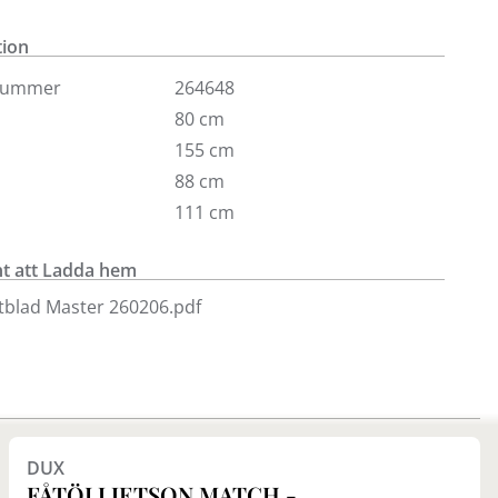
lädseln i fårskinn kan du välja på många andra
tion
tiv i våra butiker.
nummer
264648
80 cm
155 cm
88 cm
111 cm
 att Ladda hem
tblad Master 260206.pdf
DUX
FÅTÖLJ JETSON MATCH -