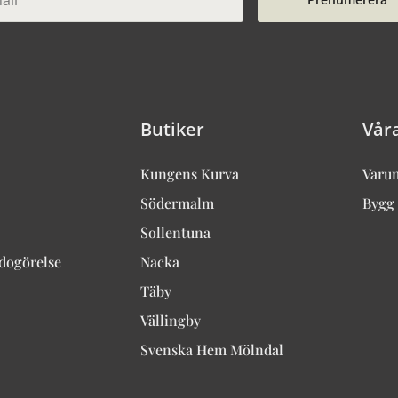
Butiker
Vår
Kungens Kurva
Varu
Södermalm
Bygg 
Sollentuna
edogörelse
Nacka
Täby
Vällingby
Svenska Hem Mölndal