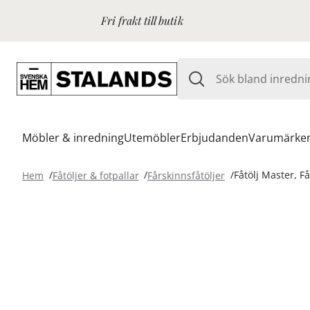
Fri frakt till butik
Möbler & inredning
Utemöbler
Erbjudanden
Varumärke
Hem
Fåtöljer & fotpallar
Fårskinnsfåtöljer
Fåtölj Master, F