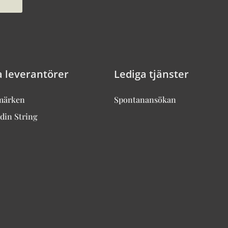
a leverantörer
Lediga tjänster
märken
Spontanansökan
din String