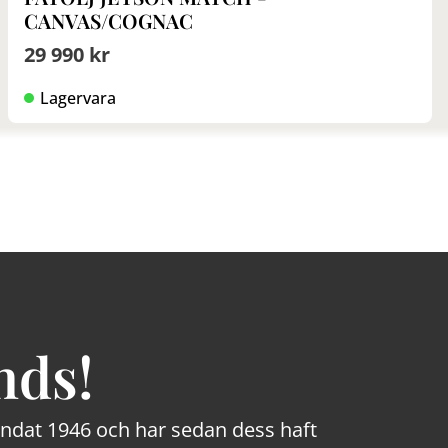
CANVAS/COGNAC
29 990 kr
Lagervara
nds!
rundat 1946 och har sedan dess haft