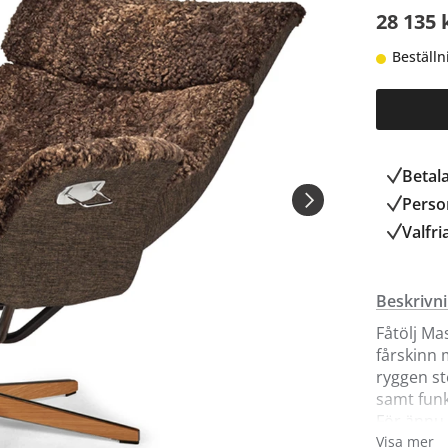
28 135 
Beställn
Betal
Person
Valfri
Beskrivn
Fåtölj Ma
fårskinn 
ryggen st
samt funk
För ännu 
just dig.
Visa mer