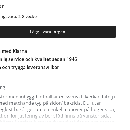
kr
ingsvara: 2-8 veckor
Lägg i varukorgen
a med Klarna
lig service och kvalitet sedan 1946
a och trygga leveransvillkor
ing
ster med inbyggd fotpall är en svensktillverkad fåtölj i
med matchande tyg på sidor/ baksida. Du lutar
eglöst bakåt genom en enkel manöver på höger sida,
tion för justering av benstöd finns på vänster sida.
bättre komfort justerar du nackstödet så det passar
 Underrede med träfot.