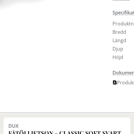
Förutom k
Specifika
tygalterna
Produkt
Bredd
Längd
Djup
Höjd
Dokument
Produk
DUX
FÅTÖLJ JETSON - CLASSIC SOFT SVART