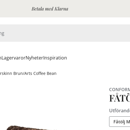
Betala med Klarna
n
Lagervaror
Nyheter
Inspiration
årskinn Brun/Arts Coffee Bean
CONFOR
FÅT
Utförand
Fåtölj 