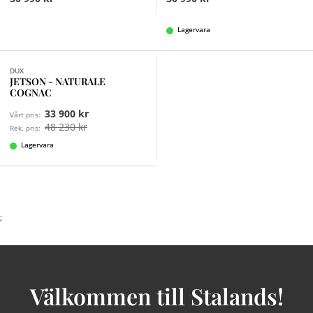
Lagervara
DUX
JETSON - NATURALE
COGNAC
33 900 kr
Vårt pris:
48 230 kr
Rek. pris:
Lagervara
;
Välkommen till Stalands!