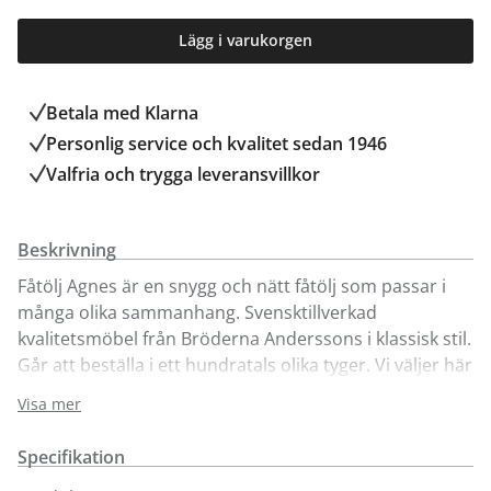
Lägg i varukorgen
Betala med Klarna
Personlig service och kvalitet sedan 1946
Valfria och trygga leveransvillkor
Beskrivning
Fåtölj Agnes är en snygg och nätt fåtölj som passar i
många olika sammanhang. Svensktillverkad
kvalitetsmöbel från Bröderna Anderssons i klassisk stil.
Går att beställa i ett hundratals olika tyger. Vi väljer här
att visa den klädd i tyget California Multi samt i det
Visa mer
enfärgade tyget Center med ben i oljad ek för
beställning online. Finns även att beställa med ben i
Specifikation
mahogny och i serien Agnes hittar du även 2- och 3-