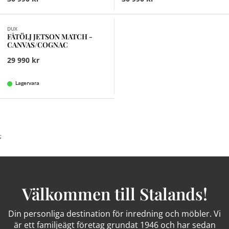
DUX
FÅTÖLJ JETSON MATCH -
CANVAS/COGNAC
29 990 kr
Lagervara
;
Välkommen till Stalands!
Din personliga destination för inredning och möbler. Vi
är ett familjeägt företag grundat 1946 och har sedan