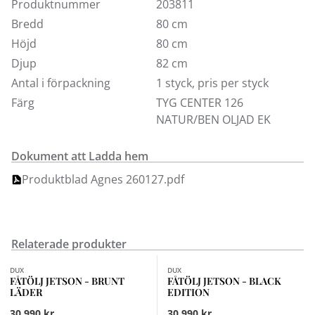
sitssoffa i samma klassiska stil. För fler tyger så besök
Produktnummer
203811
någon av våra butiker.
Bredd
80 cm
Höjd
80 cm
Djup
82 cm
Antal i förpackning
1 styck, pris per styck
Färg
TYG CENTER 126
NATUR/BEN OLJAD EK
Dokument att Ladda hem
Produktblad Agnes 260127.pdf
Relaterade produkter
DUX
DUX
FÅTÖLJ JETSON - BRUNT
FÅTÖLJ JETSON - BLACK
LÄDER
EDITION
30 990 kr
30 990 kr