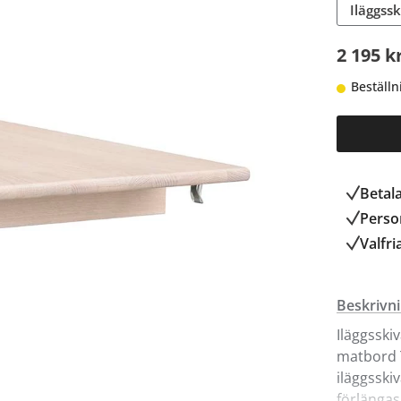
Iläggss
2 195 k
Beställn
Betal
Person
Valfri
Beskrivn
Iläggsski
matbord T
iläggsski
förlängas 