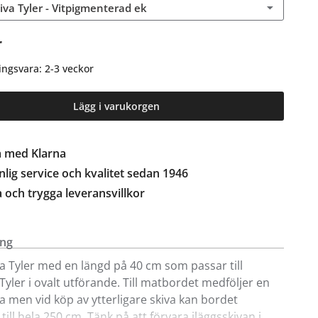
kiva Tyler - Vitpigmenterad ek
r
ingsvara: 2-3 veckor
Lägg i varukorgen
a med Klarna
lig service och kvalitet sedan 1946
a och trygga leveransvillkor
ing
va Tyler med en längd på 40 cm som passar till
yler i ovalt utförande. Till matbordet medföljer en
va men vid köp av ytterligare skiva kan bordet
till hela 250 cm. Tänk på att förvara iläggsskivan i