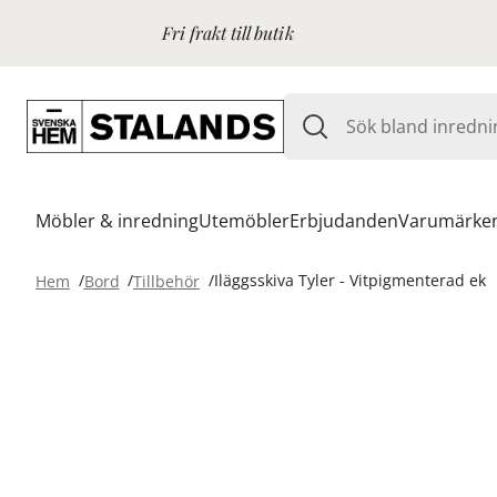
Fri frakt till butik
Möbler & inredning
Utemöbler
Erbjudanden
Varumärke
Hem
Bord
Tillbehör
Iläggsskiva Tyler - Vitpigmenterad ek