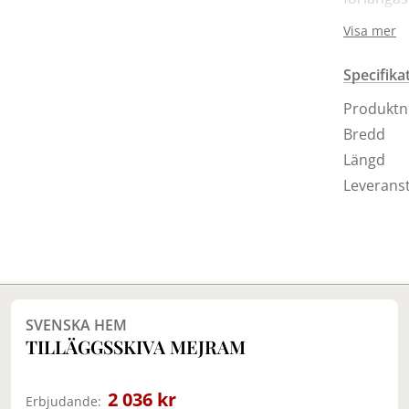
plant läg
Visa mer
färgerna 
Specifika
Produkt
Bredd
Längd
Leveranst
Finns i fler val (3)
SVENSKA HEM
TILLÄGGSSKIVA MEJRAM
2 036 kr
Erbjudande: