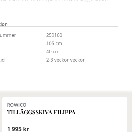
e i samma rumstemperatur som bordet. Finns i
brunoljad ek, oljad ek och vitpigmenterad ek.
tion
nummer
259160
105 cm
40 cm
id
2-3 veckor veckor
Finns i fler val (3)
ROWICO
TILLÄGGSSKIVA FILIPPA
1 995 kr