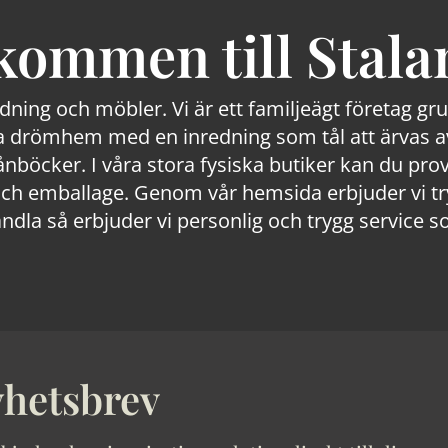
kommen till Stala
edning och möbler. Vi är ett familjeägt företag g
 drömhem med en inredning som tål att ärvas av
lånböcker. I våra stora fysiska butiker kan du prov
 emballage. Genom vår hemsida erbjuder vi trygg
ndla så erbjuder vi personlig och trygg service s
hetsbrev