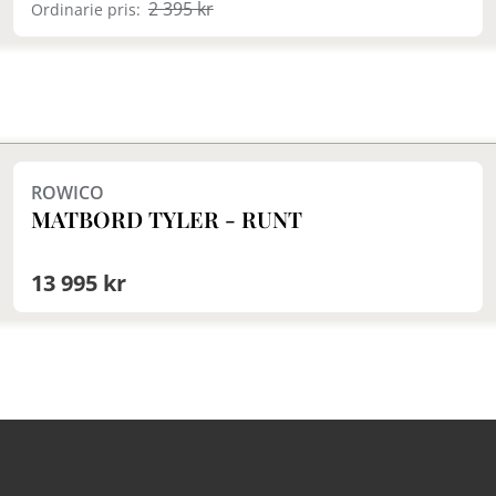
2 395 kr
Ordinarie pris:
Finns i fler val (3)
ROWICO
MATBORD TYLER - RUNT
13 995 kr