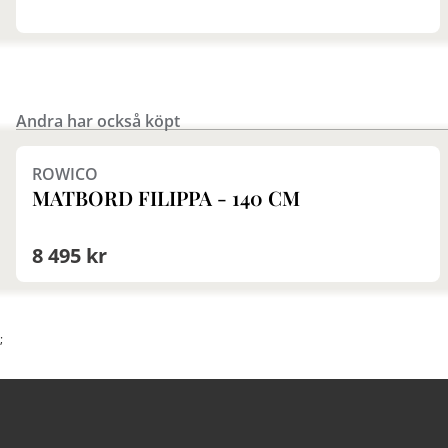
Andra har också köpt
Finns i fler val (2)
ROWICO
MATBORD FILIPPA - 140 CM
8 495 kr
;