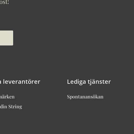
ost!
a leverantörer
Lediga tjänster
märken
Spontanansökan
din String