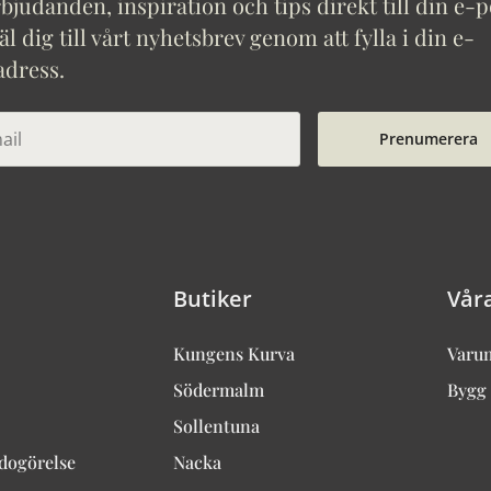
bjudanden, inspiration och tips direkt till din e-p
 dig till vårt nyhetsbrev genom att fylla i din e-
adress.
Prenumerera
Butiker
Vår
Kungens Kurva
Varu
Södermalm
Bygg 
Sollentuna
edogörelse
Nacka