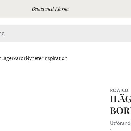
Betala med Klarna
n
Lagervaror
Nyheter
Inspiration
ROWICO
ILÄG
BOR
Utförand