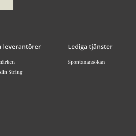
a leverantörer
Lediga tjänster
märken
Spontanansökan
din String