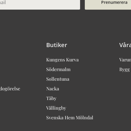
Prenumerera
Butiker
Vår
Kungens Kurva
Varu
Södermalm
Bygg 
Sollentuna
edogörelse
Nacka
Täby
Vällingby
Svenska Hem Mölndal