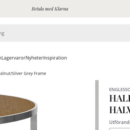
Betala med Klarna
n
Lagervaror
Nyheter
Inspiration
alnut/Silver Grey Frame
ENGLESS
HAL
HAL
Utförand