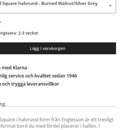
d Square halvrund - Burned Walnut/Silver Grey
r
ingsvara: 2-3 veckor
Lägg i varukorgen
a med Klarna
lig service och kvalitet sedan 1946
a och trygga leveransvillkor
ing
Square i halvrund form från Englesson är ett trevligt
ormat bord du med fördel placerar i hallen. I