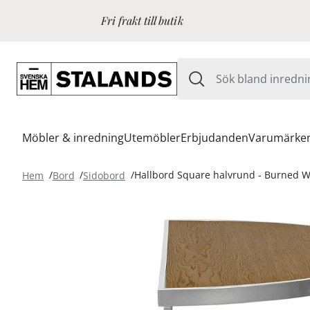
Fri frakt till butik
Möbler & inredning
Utemöbler
Erbjudanden
Varumärke
Hem
Bord
Sidobord
Hallbord Square halvrund - Burned W