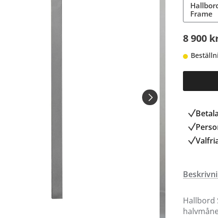
Hallbor
Frame
8 900 k
Beställn
Betal
Person
Valfri
Beskrivn
Hallbord 
halvmånef