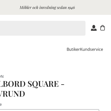
Möbler och inredning sedan 1946
Butiker
Kundservice
ON
LBORD SQUARE -
VRUND
e