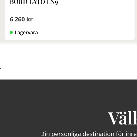
BORD LATO LN9
6 260 kr
Lagervara
;
Väl
Din personliga destination för inr