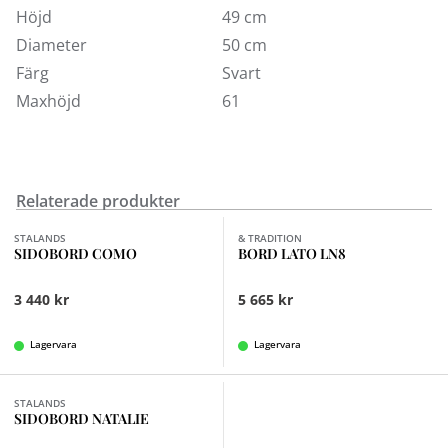
Höjd
49 cm
Diameter
50 cm
Färg
Svart
Maxhöjd
61
Relaterade produkter
Finns i fler val (2)
Finns i fler val (2)
STALANDS
& TRADITION
SIDOBORD COMO
BORD LATO LN8
3 440 kr
5 665 kr
Lagervara
Lagervara
STALANDS
SIDOBORD NATALIE