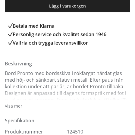
Lägg i varukorgen
Betala med Klarna
Personlig service och kvalitet sedan 1946
Valfria och trygga leveransvillkor
Beskrivning
Bord Pronto med bordsskiva i rökfärgat härdat glas
med höj- och sänkbart stativ i metall. Efter paus från
kollektion under att par år, är bordet Pronto tillbaka.
Designen är anpassad till dagens formspråk med fot i
vit eller svart marmor. Finns i två storlekar, 50 eller 70
cm i diameter och passar väldigt fint att kombinera
Visa mer
tillsammans.
Specifikation
Produktnummer
124510