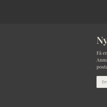
Ny
Få er
Anmäl
post