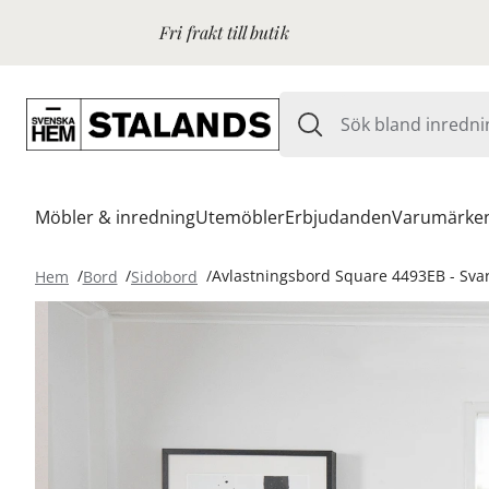
Fri frakt till butik
Möbler & inredning
Utemöbler
Erbjudanden
Varumärke
Hem
Bord
Sidobord
Avlastningsbord Square 4493EB - Svar