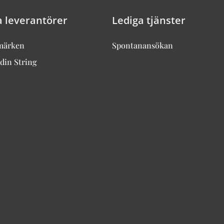
a leverantörer
Lediga tjänster
märken
Spontanansökan
din String