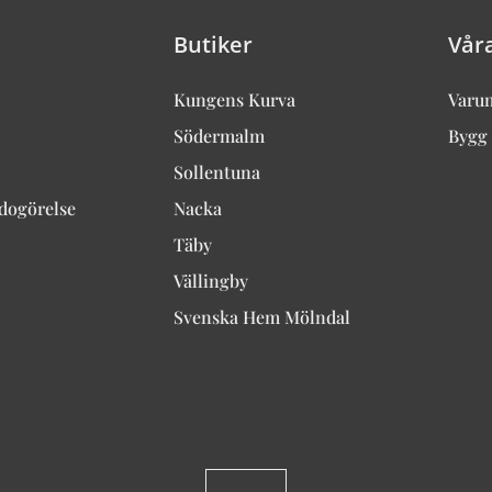
Butiker
Vår
Kungens Kurva
Varu
Södermalm
Bygg 
Sollentuna
edogörelse
Nacka
Täby
Vällingby
Svenska Hem Mölndal