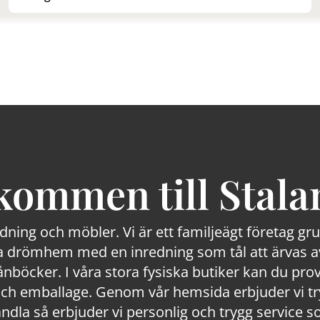
kommen till Stala
edning och möbler. Vi är ett familjeägt företag g
 drömhem med en inredning som tål att ärvas av
lånböcker. I våra stora fysiska butiker kan du prov
 emballage. Genom vår hemsida erbjuder vi trygg
ndla så erbjuder vi personlig och trygg service s