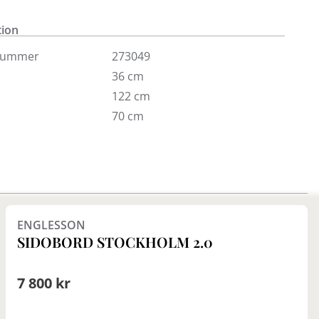
/lampbord, soffbord samt bokhylla och matbord.
tion
nummer
273049
36 cm
122 cm
70 cm
Finns i fler val (3)
ENGLESSON
SIDOBORD STOCKHOLM 2.0
7 800 kr