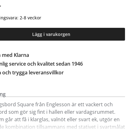
r
ingsvara: 2-8 veckor
Lägg i varukorgen
a med Klarna
lig service och kvalitet sedan 1946
a och trygga leveransvillkor
ing
gsbord Square från Englesson är ett vackert och
bord som gör sig fint i hallen eller vardagsrummet.
 går att få i klarglas, valnöt eller svart ek, utgör en
 kombination tillsammans med stativet i svartmålat
ergrått plattjärn. I serien ingår även ett mindre