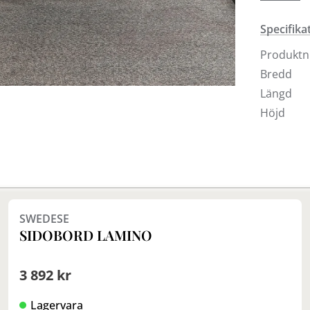
sidobord
Specifika
Produkt
Bredd
Längd
Höjd
Finns i fler val (6)
SWEDESE
SIDOBORD LAMINO
3 892 kr
Lagervara