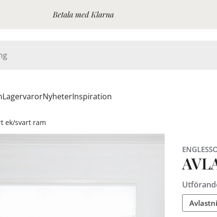
Betala med Klarna
n
Lagervaror
Nyheter
Inspiration
t ek/svart ram
ENGLESS
AVL
Utförand
Avlastn