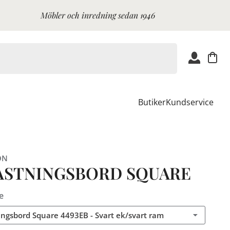
Möbler och inredning sedan 1946
Butiker
Kundservice
ON
ASTNINGSBORD SQUARE
e
ingsbord Square 4493EB - Svart ek/svart ram