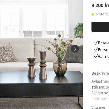
9 200 k
Beställn
Betal
Person
Valfri
Beskrivn
Avlastnin
stilrent 
Skivan som
spännande
eller silv
Visa mer